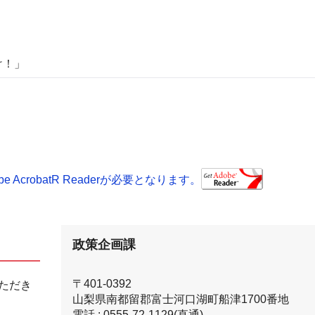
け！」
AcrobatR Readerが必要となります。
政策企画課
〒401-0392
ただき
山梨県南都留郡富士河口湖町船津1700番地
電話 : 0555-72-1129(直通)