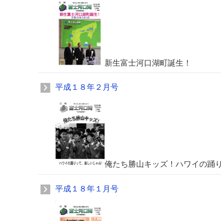
新生富士河口湖町誕生！
平成１８年２月号
俺たち勝山キッズ！ハワイの踊
平成１８年１月号