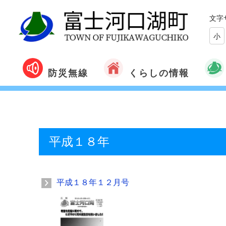
文字
小
くらしの情報
防災無線
平成１８年
平成１８年１２月号