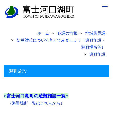
Togg
navig
ホーム
各課の情報
地域防災課
防災対策について考えてみましょう（避難施設・
避難場所等）
避難施設
避難施設
○富士河口湖町の避難施設一覧○
（避難場所一覧はこちらから）