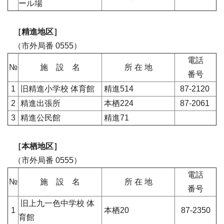
ール場
［精進地区］
（市外局番 0555）
電話
№
施 設 名
所 在 地
番号
1
旧精進小学校 体育館
精進514
87-2120
2
精進出張所
本栖224
87-2061
3
精進公民館
精進71
［本栖地区］
（市外局番 0555）
電話
№
施 設 名
所 在 地
番号
旧上九一色中学校 体
1
本栖20
87-2350
育館