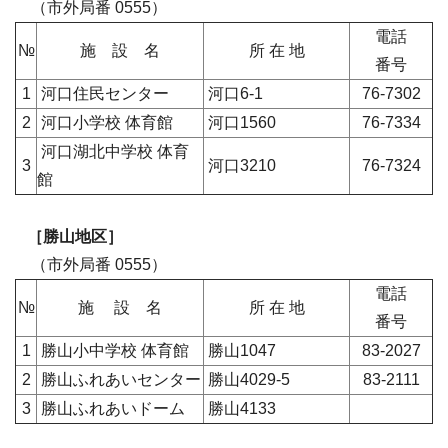
（市外局番 0555）
電話
№
施 設 名
所 在 地
番号
1
河口住民センター
河口6-1
76-7302
2
河口小学校 体育館
河口1560
76-7334
河口湖北中学校 体育
3
河口3210
76-7324
館
［勝山地区］
（市外局番 0555）
電話
№
施 設 名
所 在 地
番号
1
勝山小中学校 体育館
勝山1047
83-2027
2
勝山ふれあいセンター
勝山4029-5
83-2111
3
勝山ふれあいドーム
勝山4133