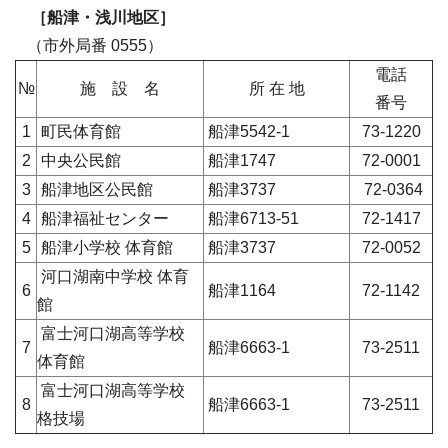
［船津・浅川地区］
（市外局番 0555）
電話
№
施 設 名
所 在 地
番号
1
町民体育館
船津5542-1
73-1220
2
中央公民館
船津1747
72-0001
3
船津地区公民館
船津3737
72-0364
4
船津福祉センター
船津6713-51
72-1417
5
船津小学校 体育館
船津3737
72-0052
河口湖南中学校 体育
6
船津1164
72-1142
館
富士河口湖高等学校
7
船津6663-1
73-2511
体育館
富士河口湖高等学校
8
船津6663-1
73-2511
格技場