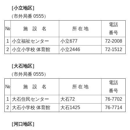
［小立地区］
（市外局番 0555）
電話
№
施 設 名
所 在 地
番号
1
小立福祉センター
小立677
72-2008
2
小立小学校 体育館
小立2446
72-1512
［大石地区］
（市外局番 0555）
電話
№
施 設 名
所 在 地
番号
1
大石住民センター
大石72
76-7702
2
大石小学校 体育館
大石1425
76-7714
［河口地区］