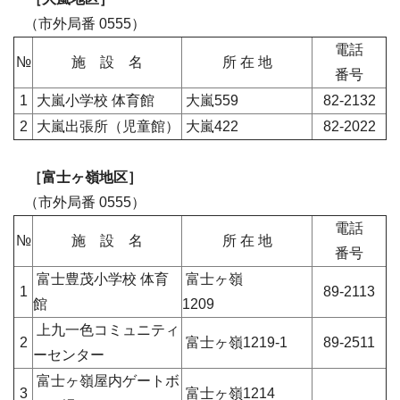
（市外局番 0555）
電話
№
施 設 名
所 在 地
番号
1
大嵐小学校 体育館
大嵐559
82-2132
2
大嵐出張所（児童館）
大嵐422
82-2022
［富士ヶ嶺地区］
（市外局番 0555）
電話
№
施 設 名
所 在 地
番号
富士豊茂小学校 体育
富士ヶ嶺
1
89-2113
館
1209
上九一色コミュニティ
2
富士ヶ嶺1219-1
89-2511
ーセンター
富士ヶ嶺屋内ゲートボ
3
富士ヶ嶺1214