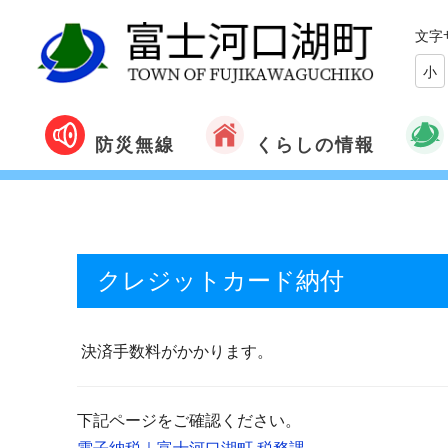
文字
小
くらしの情報
防災無線
クレジットカード納付
決済手数料がかかります。
下記ページをご確認ください。