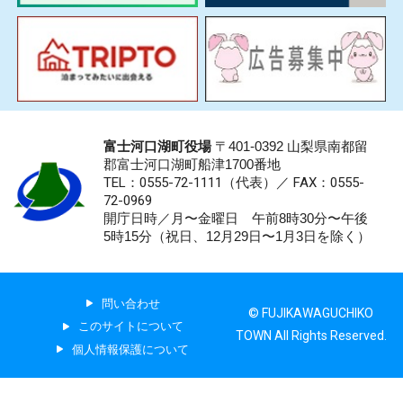
富士河口湖町役場
〒401-0392 山梨県南都留
郡富士河口湖町船津1700番地
TEL：0555-72-1111
（代表）／
FAX：0555-
72-0969
開庁日時／月〜金曜日 午前8時30分〜午後
5時15分（祝日、12月29日〜1月3日を除く）
問い合わせ
© FUJIKAWAGUCHIKO
このサイトについて
TOWN All Rights Reserved.
個人情報保護について