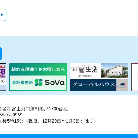
県南都留郡富士河口湖町船津1700番地
5-72-0969
後5時15分（祝日、12月29日〜1月3日を除く）