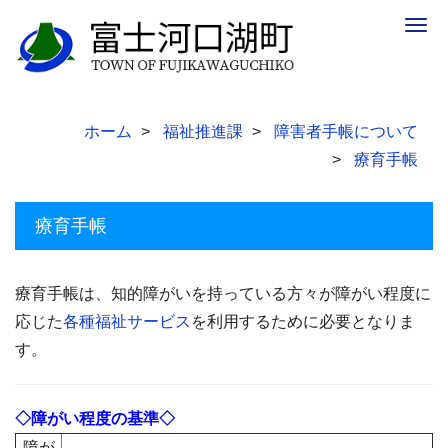
Togg
navig
ホーム
福祉推進課
障害者手帳について
療育手帳
療育手帳
療育手帳は、知的障がいを持っている方々が障がい程度に
応じた
各種福祉サービス
を利用するために必要となりま
す。
◇障がい程度の基準◇
障が