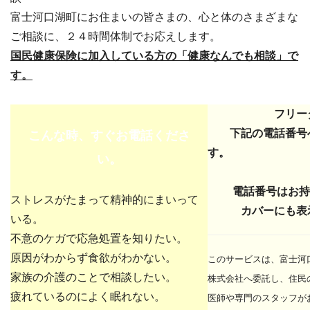
富士河口湖町にお住まいの皆さまの、心と体のさまざまな
ご相談に、２４時間体制でお応えします。
国民健康保険に加入している方の「健康なんでも相談」で
す。
フリー
下記の電話番号へ
こんな時、すぐお電話くださ
す。
い。
電話番号はお持ち
ストレスがたまって精神的にまいって
カバーにも表示
いる。
不意のケガで応急処置を知りたい。
原因がわからず食欲がわかない。
このサービスは、富士河
家族の介護のことで相談したい。
株式会社へ委託し、住民
疲れているのによく眠れない。
医師や専門のスタッフが