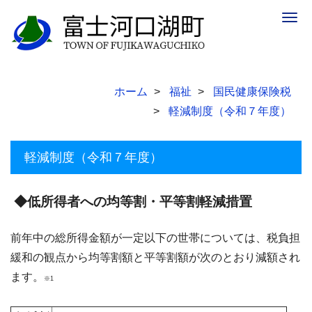
Togg
navig
ホーム
福祉
国民健康保険税
軽減制度（令和７年度）
軽減制度（令和７年度）
◆低所得者への均等割・平等割軽減措置
前年中の総所得金額が一定以下の世帯については、税負担
緩和の観点から均等割額と平等割額が次のとおり減額され
ます。
※1