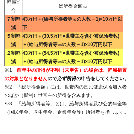
軽減割
総所得金額
※2
合
７割軽
43万円＋(給与所得者等
の人数－1)×10万円以
※3
減
下
５割軽
43万円＋(30.5万円×世帯主を含む被保険者数)
減
＋(給与所得者等
の人数－1)×10万円以下
※3
２割軽
43万円＋(54.5万円×世帯主を含む被保険者数)
減
＋(給与所得者等
の人数－1)×10万円以下
※3
※1
前年中の所得が不明（未申告）の場合は、軽減措置
の対象となりません
ので必ず所得の申告をしてください。
※2 「総所得金額」には、世帯内の国民健康保険加入者
のほか（擬制）世帯主の所得を含みます。
※3 「給与所得者等」とは、給与所得者及び公的年金等
（国民年金、厚生年金、企業年金等）所得者を指します。