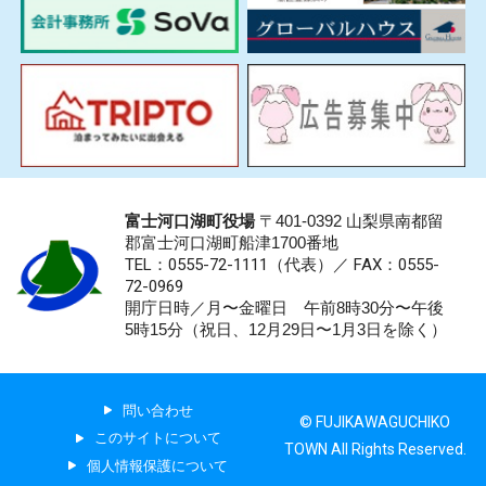
富士河口湖町役場
〒401-0392 山梨県南都留
郡富士河口湖町船津1700番地
TEL：0555-72-1111
（代表）／
FAX：0555-
72-0969
開庁日時／月〜金曜日 午前8時30分〜午後
5時15分（祝日、12月29日〜1月3日を除く）
問い合わせ
© FUJIKAWAGUCHIKO
このサイトについて
TOWN All Rights Reserved.
個人情報保護について