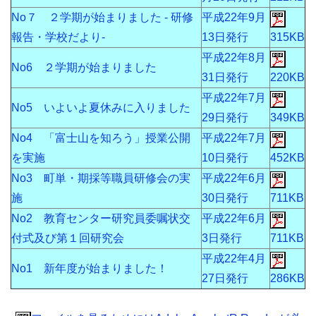
No７ ２学期が始まりました - 研修
平成22年9月
報告・学校だより-
13日発行
315KB
平成22年8月
No6 ２学期が始まりました
31日発行
220KB
平成22年7月
No5 いよいよ夏休みに入りました
29日発行
349KB
No4 「富士山を知ろう」授業公開
平成22年7月
を実施
10日発行
452KB
No3 町単・期採等職員研修会の実
平成22年6月
施
30日発行
711KB
No2 教育センター研究員委嘱状交
平成22年6月
付式及び第１回研究会
3日発行
711KB
平成22年4月
No1 新年度が始まりました！
27日発行
286KB