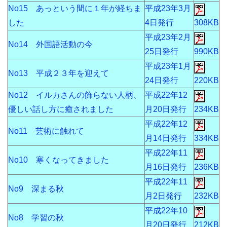
No15 あっという間に１年が経ちま
平成23年3月
した
4日発行
308KB
平成23年2月
No14 外国語活動の今
25日発行
990KB
平成23年1月
No13 平成２３年を迎えて
24日発行
220KB
No12 イルカさんの飾らない人柄、
平成22年12
優しい話し方に癒されました
月20日発行
234KB
平成22年12
No11 芸術に触れて
月14日発行
334KB
平成22年11
No10 寒くなってきました
月16日発行
236KB
平成22年11
No9 深まる秋
月2日発行
232KB
平成22年10
No8 学習の秋
月20日発行
212KB