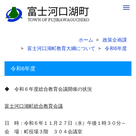
Togg
navig
ホーム
政策企画課
富士河口湖町教育大綱について
令和6年度
令和6年度
◆ 令和６年度総合教育会議開催の状況
富士河口湖町総合教育会議
日 時：令和６年１１月２７日（水）午後１時３０分～
会 場：町役場３階 ３０４会議室