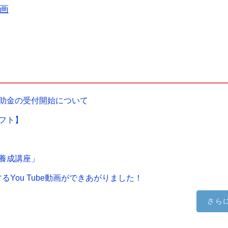
画
助金の受付開始について
フト】
養成講座」
You Tube動画ができあがりました！
さら