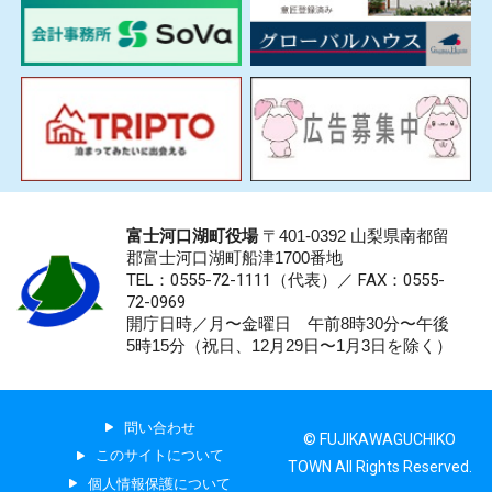
富士河口湖町役場
〒401-0392 山梨県南都留
郡富士河口湖町船津1700番地
TEL：0555-72-1111
（代表）／
FAX：0555-
72-0969
開庁日時／月〜金曜日 午前8時30分〜午後
5時15分（祝日、12月29日〜1月3日を除く）
問い合わせ
© FUJIKAWAGUCHIKO
このサイトについて
TOWN All Rights Reserved.
個人情報保護について