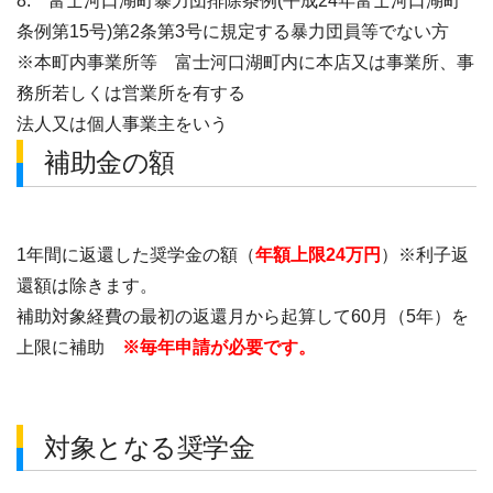
8. 富士河口湖町暴力団排除条例(平成24年富士河口湖町
条例第15号)第2条第3号に規定する暴力団員等でない方
※本町内事業所等 富士河口湖町内に本店又は事業所、事
務所若しくは営業所を有する
法人又は個人事業主をいう
補助金の額
1年間に返還した奨学金の額（
年額上限24万円
）※利子返
還額は除きます。
補助対象経費の最初の返還月から起算して60月（5年）を
上限に補助
※毎年申請が必要です。
対象となる奨学金