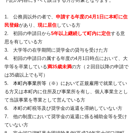
下記の内容にすべて該当する方が対象となります。
1. 公務員以外の者で、
申請する年度の4月1日に本町に住
民登録
があり、
現に居住
している方
2. 初回の申請日から
5年以上継続して町内に定住
する意
思を有している方
3. 大学等の在学期間に奨学金の貸与を受けた方
4. 初回の申請日の属する年度の4月1日時点において、大
学等を卒業している
満35歳未満
の方（２回目以降の申請で
は35歳以上でも可）
5.
本町内事業所等（※）において正規雇用
で就業してい
る方又は本町内に住所及び事業所を有し、個人事業主とし
て当該事業を専業として営んでいる方
6. 本町の町税等及び奨学金の返還を滞納していない方
7. 他の制度において奨学金の返還に係る補助金等を受け
ていない方