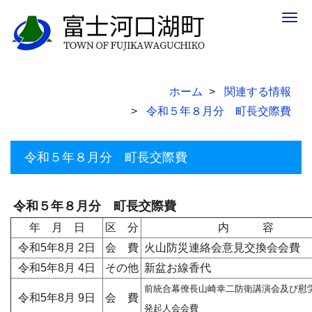
Togg
navig
ホーム
関連する情報
令和５年８月分 町長交際費
令和５年８月分 町長交際費
令和５年８月分 町長交際費
年 月 日
区 分
内 容
令和5年8月 2日
会 費
火山防災連絡会意見交換会会費
令和5年8月 4日
その他
新盆お線香代
前統合幕僚長山崎幸二防衛講演会及び慰
令和5年8月 9日
会 費
発起人会会費