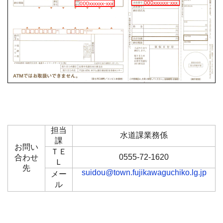
担当
水道課業務係
課
お問い
ＴＥ
0555-72-1620
合わせ
Ｌ
先
suidou@town.fujikawaguchiko.lg.jp
メー
ル