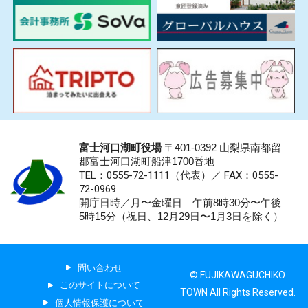
富士河口湖町役場
〒401-0392 山梨県南都留
郡富士河口湖町船津1700番地
TEL：0555-72-1111
（代表）／
FAX：0555-
72-0969
開庁日時／月〜金曜日 午前8時30分〜午後
5時15分（祝日、12月29日〜1月3日を除く）
問い合わせ
© FUJIKAWAGUCHIKO
このサイトについて
TOWN All Rights Reserved.
個人情報保護について