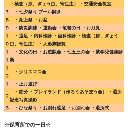
・検査（尿、ぎょう虫、寄生虫） ・交通安全教室
７
・七夕祭り プール開き
８
・湖上祭 ・お盆
９
・防災訓練 ・運動会 ・敬老の日 ・お月見
１
・遠足 ・内科検診 ・歯科検診 ・検査（尿、ぎょう
０
虫、寄生虫） ・人形劇観覧
１
・文化の日 ・お遊戯会 ・七五三の会 ・就学児健康診
１
断
１
・クリスマス会
２
１
・正月遊び
・節分 ・プレイランド（作ろうあそぼう会） ・退所
２
記念写真撮影
３
・ひな祭り ・お別れ遠足 ・お別れ会 ・退所式
☆保育所での一日☆