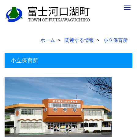
Togg
navig
ホーム
関連する情報
小立保育所
小立保育所