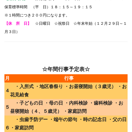
保育標準時間 （平 日）１８：１５～１９：１５
※１時間につき２００円になります。
【休 所 日】
☆日曜日 ☆祝祭日 ☆年末年始（１２月２９日～１
月３日）
☆年間行事予定表☆
月
行事
・入所式 ・地区春祭り ・お昼寝開始（３歳児） ・お
４
花見給食
・子どもの日 ・母の日 ・内科検診 ・歯科検診 ・お
５
昼寝開始（４、５歳児） ・家庭訪問
・虫歯予防デー ・端午の節句 ・時の記念日 ・父の日
６
・家庭訪問