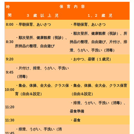
保 育 内 容
時
間
３ 歳 以 上 児
１、２ 歳 児
8:00
・早朝保育、あいさつ
・早朝保育、あいさつ
・順次登所、健康観察（視診）、所
・順次登所、健康観察（視診）、
8:30
持品の整理、自由遊び、片付け、排
所持品の整理、自由遊び
泄、うがい、手洗い（消毒）
9:20
・おやつ、昼寝（１歳児）
・片付け、排泄、うがい、手洗い
9:45
（消毒）
・集会、体操、全大会、クラス保
・集会、体操、全大会、クラス保育
10:00
育（自由＆設定）
（自由＆設定）
・排泄、うがい、手洗い（消毒）、
11:20
昼食準備
11:30
・昼食
・排泄、うがい、手洗い（消
11:45