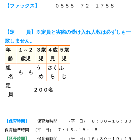
【ファックス】
０５５５－７２－１７５８
【定 員】※定員と実際の受け入れ人数は必ずしも一
致しません。
年
１～２
３歳
４歳
５歳
齢
歳児
児
児
児
組
う
さく
ふ
も も
名
め
ら
じ
定
２００名
員
【保育時間】
保育短時間 （平 日） ８：３０～１６：３０
保育標準時間 （平 日） ７：１５～１８：１５
【延長時間】
保育短時間 （平 日）１６：３０～１９：１５