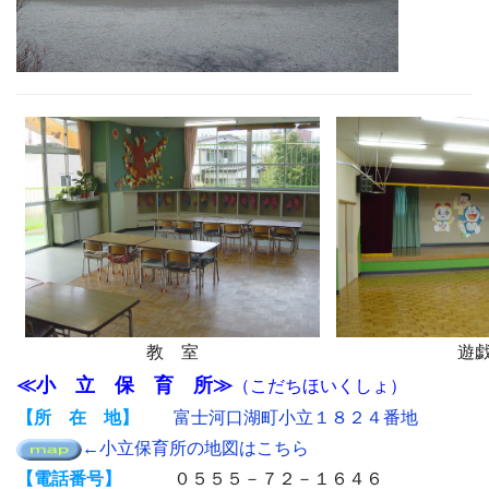
教 室
遊
≪小 立 保 育 所≫
（こだちほいくしょ）
【所 在 地】
富士河口湖町小立１８２４番地
←小立保育所の地図はこちら
【電話番号】
０５５５－７２－１６４６