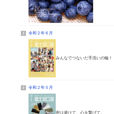
令和２年６月
みんなでつないだ手洗いの輪！
令和２年５月
密は避けて、心を繋げて。