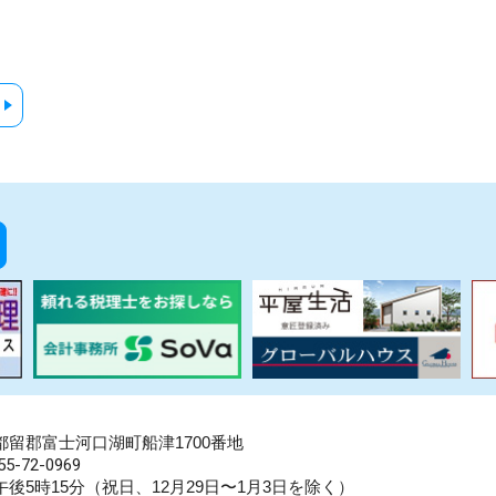
県南都留郡富士河口湖町船津1700番地
5-72-0969
後5時15分（祝日、12月29日〜1月3日を除く）