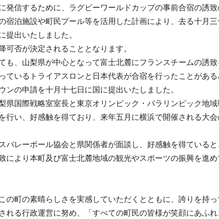
に発信するために、ラグビーワールドカップの事前合宿の誘致
の宿泊施設や町民プール等を活用した計画により、去る十月三
に提出いたしました。
降可否が決定されることとなります。
ても、山梨県が中心となって富士北麓にフランスチームの誘致
っているトライアスロンと日本代表が合宿を行ったことがある
ウンの申請を十月十七日に国に提出いたしました。
梨県国際戦略室室長と東京オリンピック・パラリンピック地域
を行い、好感触を得ており、来年五月に横浜で開催される大会
スバレーボール協会と県関係者が面談し、好感触を得ていると
致により本町及び富士北麓地域の観光やスポーツの振興を進め
この町の素晴らしさを実感していただくとともに、誇りを持っ
される行政運営に努め、「すべての町民の皆様が笑顔にあふれ