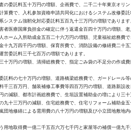
査の委託料五十万円の増額、企画費で、二千二十年東京オリン
計算費で、入札参加資格申請共同化におけるシステム改修委託
系システム強靭化対応委託料五百九十三万円の増額であります
害者医療国庫負担金の確定に伴う返還金百四十万円の増額、老
人ホーム入所助成金五百二十六万円の増額、児童福祉総務費で
金十九万四千円の増額、保育所費で、消防設備の修繕費二十五
運営委託料三千七百万の増額であります。
三十万円の増額、清掃総務費で、指定ごみ袋の不足分の作成費
委託料の七十万円の増額、道路橋梁総務費で、ガードレール等
料千三百万円、舗装補修工事費等四百万円の増額、道路新設改
円の減額、都市計画総務費で、生垣設置補助金の増により三十
の九十三万円の減額、住宅総務費で、住宅リフォーム補助金五
嵐団地修繕による需用費の八十万円の増額及び小立団地敷地内
う用地取得費一億二千五百六万七千円と家屋等の補償一億九千