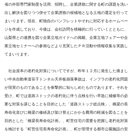
省の外部専門家制度を活用、招聘し、企業誘致に関する町の課題を洗い
出し解決を図りつつ併せて企業誘致の候補地となる土地の選定を行って
まいります。現在、町独自のパンフレットやそれに対応するホームペー
ジを作成しており、今後は、会社訪問を積極的に行っていくとともに、
山梨県との連携を図り企業立地ガイドへの掲載、企業立地フェアーや企
業立地セミナーへの参画などより充実したＰＲ活動や情報収集を実践し
てまいります。
社会資本の老朽化対策についてですが、昨年１２月に発生した痛まし
い中央自動車道笹子トンネル天井板崩落事故は、インフラの老朽化問題
が現実のものであることを衝撃的に知らしめたものであります。それを
受け、町では道路ストックの老朽化に伴う点検を行い早急に補修等の必
要な対策を講じることを目的とした「道路ストック総点検」、橋梁の長
寿命化並びに橋梁の修繕及び架け替えにかかる費用の軽減を図ることを
目的とした「橋梁長寿命化計画」、町営住宅の需要を把握し老朽化対策
を検討する「町営住宅長寿命化計画」、町が管理する都市公園施設の安