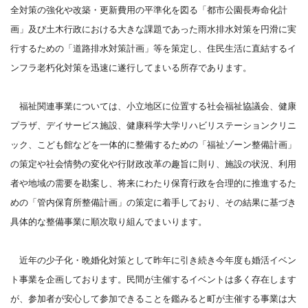
全対策の強化や改築・更新費用の平準化を図る「都市公園長寿命化計
画」及び土木行政における大きな課題であった雨水排水対策を円滑に実
行するための「道路排水対策計画」等を策定し、住民生活に直結するイ
ンフラ老朽化対策を迅速に遂行してまいる所存であります。
福祉関連事業については、小立地区に位置する社会福祉協議会、健康
プラザ、デイサービス施設、健康科学大学リハビリステーションクリニ
ック、こども館などを一体的に整備するための「福祉ゾーン整備計画」
の策定や社会情勢の変化や行財政改革の趣旨に則り、施設の状況、利用
者や地域の需要を勘案し、将来にわたり保育行政を合理的に推進するた
めの「管内保育所整備計画」の策定に着手しており、その結果に基づき
具体的な整備事業に順次取り組んでまいります。
近年の少子化・晩婚化対策として昨年に引き続き今年度も婚活イベン
ト事業を企画しております。民間が主催するイベントは多く存在します
が、参加者が安心して参加できることを鑑みると町が主催する事業は大