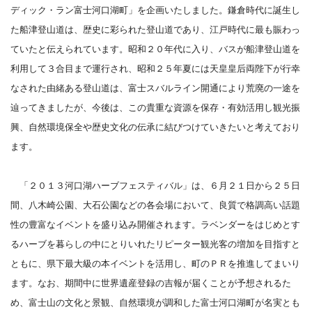
ディック・ラン富士河口湖町」を企画いたしました。鎌倉時代に誕生し
た船津登山道は、歴史に彩られた登山道であり、江戸時代に最も賑わっ
ていたと伝えられています。昭和２０年代に入り、バスが船津登山道を
利用して３合目まで運行され、昭和２５年夏には天皇皇后両陛下が行幸
なされた由緒ある登山道は、富士スバルライン開通により荒廃の一途を
辿ってきましたが、今後は、この貴重な資源を保存・有効活用し観光振
興、自然環境保全や歴史文化の伝承に結びつけていきたいと考えており
ます。
「２０１３河口湖ハーブフェスティバル」は、６月２１日から２５日
間、八木崎公園、大石公園などの各会場において、良質で格調高い話題
性の豊富なイベントを盛り込み開催されます。ラベンダーをはじめとす
るハーブを暮らしの中にとりいれたリピーター観光客の増加を目指すと
ともに、県下最大級の本イベントを活用し、町のＰＲを推進してまいり
ます。なお、期間中に世界遺産登録の吉報が届くことが予想されるた
め、富士山の文化と景観、自然環境が調和した富士河口湖町が名実とも