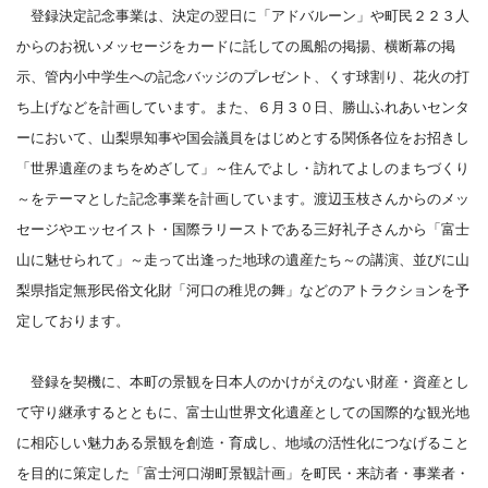
登録決定記念事業は、決定の翌日に「アドバルーン」や町民２２３人
からのお祝いメッセージをカードに託しての風船の掲揚、横断幕の掲
示、管内小中学生への記念バッジのプレゼント、くす球割り、花火の打
ち上げなどを計画しています。また、６月３０日、勝山ふれあいセンタ
ーにおいて、山梨県知事や国会議員をはじめとする関係各位をお招きし
「世界遺産のまちをめざして」～住んでよし・訪れてよしのまちづくり
～をテーマとした記念事業を計画しています。渡辺玉枝さんからのメッ
セージやエッセイスト・国際ラリーストである三好礼子さんから「富士
山に魅せられて」～走って出逢った地球の遺産たち～の講演、並びに山
梨県指定無形民俗文化財「河口の稚児の舞」などのアトラクションを予
定しております。
登録を契機に、本町の景観を日本人のかけがえのない財産・資産とし
て守り継承するとともに、富士山世界文化遺産としての国際的な観光地
に相応しい魅力ある景観を創造・育成し、地域の活性化につなげること
を目的に策定した「富士河口湖町景観計画」を町民・来訪者・事業者・