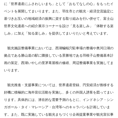
に「世界遺産にふさわしいまち」として「おもてなしの心」をもったイ
ベントを展開してまいります。また、羽生市との観光・経済交流協定に
基づきお互いの地域経済の振興に資する取り組みを行い併せて、富士山
世界文化遺産への紹介展示コーナーを設け「見る楽しみ」「体験する楽
しみ」に加え「知る楽しみ」を提供してまいりたいと考えています。
観光施設整備事業においては、西湖蝙蝠穴駐車場の整備や奥河口湖の
拠点である勝山道の駅に隣接している景勝地である羽根子山整備基本計
画の策定、西湖いやしの里茅葺屋根の修繕、周辺整備事業を実施してま
いります。
観光推進・支援事業については、世界遺産登録、円安経済が推移する
好機に積極的に海外宣伝活動を実施し、多くの外国人誘客を図ってまい
ります。具体的には、潜在的な需要予測のもとに、インドネシア・シン
ガポール・タイ・マレーシア・台湾等へのキャラバンを計画していま
す。また、既に実施している観光まちづくり企画提案事業や観光宣伝事