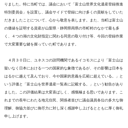
りました。特に当町では、議会において「富士山世界文化遺産登録推進
特別委員会」を設置し、議会サイドで登録に向け多くの貢献をしていた
だきましたことについて、心から敬意を表します。また、当町は富士山
の価値を証明する資産が山梨県・静岡県両県の市町村のなかで最も多
く、４つの湖の文化財指定に関わる同意の取り付け等、今回の登録作業
で大変重要な鍵を握っていた町であります。
４月３０日に、ユネスコの諮問機関であるイコモスにより「富士山は
疑いなく日本における一つの国家的な象徴であるが、その影響は日本を
はるかに越えて及んでおり、今や国家的意義を広範に超えている。」と
いう評価と「富士山を世界遺産一覧表に記載する。」という勧告があり
ました。この評価結果は大変喜ばしく、感慨極まる思いであります。こ
れまでの長年にわたる地元住民、関係者並びに議会議員各位の多大な御
理解、御協力並びに御尽力に対し深く感謝申し上げるとともに厚く御礼
申し上げます。