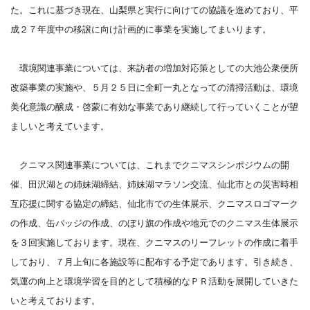
た。これに基づき現在、山梨県と実行に向けての協議を進めており、平
成２７年度中の移譲に向け計画的に事業を実施してまいります。
環境関連事業については、来訪者の増加対応策としての大池公衆便所
改築事業の実施や、５月２５日に全町一丸となっての清掃活動は、環境
美化意識の醸成・啓蒙に有効な事業であり継続して行っていくことが望
ましいと考えています。
クニマス関連事業については、これまでクニマスシンポジウムの開
催、田沢湖との姉妹湖締結、姉妹湖マラソン交流、仙北市との災害時相
互応援に関する協定の締結、仙北市での生体展示、クニマスロゴマーク
の作成、缶バッジの作成、のぼり旗の作成や地元でのクニマス生体展示
を３回実施しております。現在、クニマスのリーフレットの作成に着手
しており、７月上旬に各施設等に配布する予定であります。引き続き、
気運の向上と環境学習を目的として積極的なＰＲ活動を展開していきた
いと考えております。