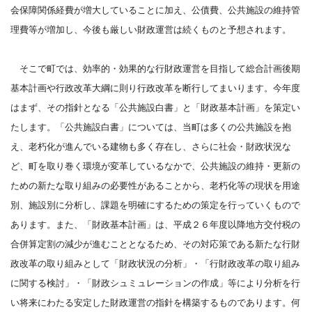
会保障関係経費が増大していることに加え、公債費、公共施設の維持管
理費等が増加し、今後も厳しい財政運営は続くものと予想されます。
そこで町では、効率的・効果的な行財政運営を目指して総合計画後期
基本計画や行政改革大綱に則り行政改革を断行してまいります。今年度
はまず、その指針となる「公共施設白書」と「財政基本計画」を策定い
たします。「公共施設白書」については、当町は多くの公共施設を抱
え、老朽化が進んでいる建物も多く存在し、さらに社会・財政状況な
ど、町を取り巻く環境が変革しているなかで、公共施設の維持・更新の
ための新たな取り組みの必要性があることから、老朽化等の現状を用途
別、施設別に分析し、課題を明確にするための策定を行っていくもので
あります。また、「財政基本計画」は、平成２６年度以降地方交付税の
合併算定割の減少が進むこととなるため、その対応策である新たな行財
政改革の取り組みとして「財政状況の分析」・「行財政改革の取り組み
に関する検討」・「財政シュミュレーションの作成」等により分析を行
い将来にわたる安定した財政運営の指針を構築するものであります。何