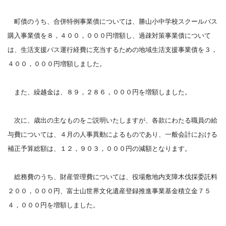
町債のうち、合併特例事業債については、勝山小中学校スクールバス
購入事業債を８，４００，０００円増額し、過疎対策事業債について
は、生活支援バス運行経費に充当するための地域生活支援事業債を３，
４００，０００円増額しました。
また、繰越金は、８９，２８６，０００円を増額しました。
次に、歳出の主なものをご説明いたしますが、各款にわたる職員の給
与費については、４月の人事異動によるものであり、一般会計における
補正予算総額は、１２，９０３，０００円の減額となります。
総務費のうち、財産管理費については、役場敷地内支障木伐採委託料
２００，０００円、富士山世界文化遺産登録推進事業基金積立金７５
４，０００円を増額しました。