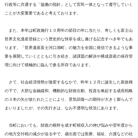
行政等に共通する「協働の指針」として官民一体となって遵守していく
ことが大変重要であると考えております。
また、本年は町政施行１０周年の節目の年に当たり、奇しくも富士山
世界文化遺産登録という歴史的な快挙を成し遂げる記念すべき年でもあ
ります。「世界遺産富士河口湖町」の魅力を全国に発信できるような事
業を展開していくとともに引き続き、諸課題の解決や構成資産の保存管
理に向けて積極的に臨んで参る所存であります。
さて、社会経済情勢が激変するなかで、昨年１２月に誕生した新政権
の下で、大胆な金融緩和、機動的な財政出動、投資を喚起する成長戦略
の３本の矢が放たれたことにより、景気回復への期待が大きく膨らんで
まいりましたが、その先行きは、なお不透明な状況にあります。
当町においても、財政の根幹を成す町税収入の伸び悩みや翌年度から
の地方交付税の減少が迫る中で、歳出面では医療、福祉、介護などの社