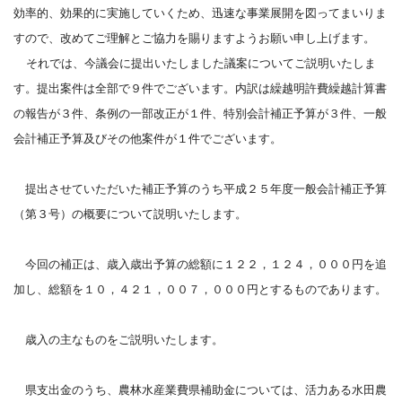
効率的、効果的に実施していくため、迅速な事業展開を図ってまいりま
すので、改めてご理解とご協力を賜りますようお願い申し上げます。
それでは、今議会に提出いたしました議案についてご説明いたしま
す。提出案件は全部で９件でございます。内訳は繰越明許費繰越計算書
の報告が３件、条例の一部改正が１件、特別会計補正予算が３件、一般
会計補正予算及びその他案件が１件でございます。
提出させていただいた補正予算のうち平成２５年度一般会計補正予算
（第３号）の概要について説明いたします。
今回の補正は、歳入歳出予算の総額に１２２，１２４，０００円を追
加し、総額を１０，４２１，００７，０００円とするものであります。
歳入の主なものをご説明いたします。
県支出金のうち、農林水産業費県補助金については、活力ある水田農