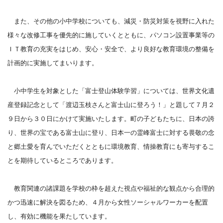
また、その他の小中学校についても、減災・防災対策を視野に入れた
様々な改修工事を優先的に施していくとともに、パソコン設置事業等の
ＩＴ教育の充実をはじめ、安心・安全で、より良好な教育環境の整備を
計画的に実施してまいります。
小中学生を対象とした「富士登山体験学習」については、世界文化遺
産登録記念として「渡辺玉枝さんと富士山に登ろう！」と題して７月２
９日から３０日にかけて実施いたします。町の子どもたちに、日本の誇
り、世界の宝である富士山に登り、日本一の霊峰富士に対する畏敬の念
と郷土愛を育んでいただくとともに環境教育、情操教育にも寄与するこ
とを期待しているところであります。
教育関連の諸課題を学校の枠を超えた視点や福祉的な観点から合理的
かつ迅速に解決を図るため、４月から女性ソーシャルワーカーを配置
し、有効に機能を果たしています。