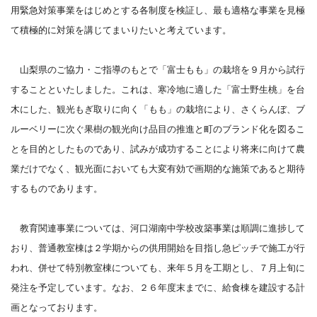
用緊急対策事業をはじめとする各制度を検証し、最も適格な事業を見極
て積極的に対策を講じてまいりたいと考えています。
山梨県のご協力・ご指導のもとで「富士もも」の栽培を９月から試行
することといたしました。これは、寒冷地に適した「富士野生桃」を台
木にした、観光もぎ取りに向く「もも」の栽培により、さくらんぼ、ブ
ルーベリーに次ぐ果樹の観光向け品目の推進と町のブランド化を図るこ
とを目的としたものであり、試みが成功することにより将来に向けて農
業だけでなく、観光面においても大変有効で画期的な施策であると期待
するものであります。
教育関連事業については、河口湖南中学校改築事業は順調に進捗して
おり、普通教室棟は２学期からの供用開始を目指し急ピッチで施工が行
われ、併せて特別教室棟についても、来年５月を工期とし、７月上旬に
発注を予定しています。なお、２６年度末までに、給食棟を建設する計
画となっております。