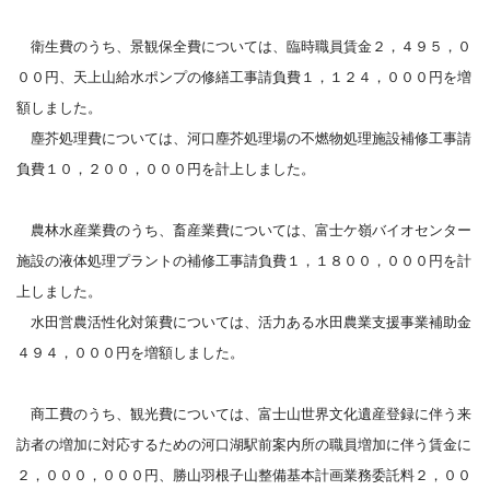
衛生費のうち、景観保全費については、臨時職員賃金２，４９５，０
００円、天上山給水ポンプの修繕工事請負費１，１２４，０００円を増
額しました。
塵芥処理費については、河口塵芥処理場の不燃物処理施設補修工事請
負費１０，２００，０００円を計上しました。
農林水産業費のうち、畜産業費については、富士ケ嶺バイオセンター
施設の液体処理プラントの補修工事請負費１，１８００，０００円を計
上しました。
水田営農活性化対策費については、活力ある水田農業支援事業補助金
４９４，０００円を増額しました。
商工費のうち、観光費については、富士山世界文化遺産登録に伴う来
訪者の増加に対応するための河口湖駅前案内所の職員増加に伴う賃金に
２，０００，０００円、勝山羽根子山整備基本計画業務委託料２，００