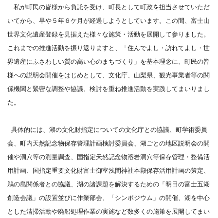
私が町民の皆様から負託を受け、町長として町政を担当させていただ
いてから、早や５年６ケ月が経過しようとしています。この間、富士山
世界文化遺産登録を見据えた様々な施策・活動を展開して参りました。
これまでの推進活動を振り返りますと、「住んでよし・訪れてよし・世
界遺産にふさわしい質の高い心のまちづくり」を基本理念に、町民の皆
様への説明会開催をはじめとして、文化庁、山梨県、観光事業者等の関
係機関と緊密な調整や協議、検討を重ね推進活動を実践してまいりまし
た。
具体的には、湖の文化財指定についての文化庁との協議、町学術委員
会、町内天然記念物保存管理計画検討委員会、湖ごとの地区説明会の開
催や洞穴等の測量調査、国指定天然記念物溶岩洞穴等保存管理・整備活
用計画、国指定重要文化財富士御室浅間神社本殿保存活用計画の策定、
鵜の島関係者との協議、湖の諸課題を解決するための「明日の富士五湖
創造会議」の設置並びに作業部会、「シンポジウム」の開催、湖を中心
とした清掃活動や廃船処理作業の実施など数多くの施策を展開してまい