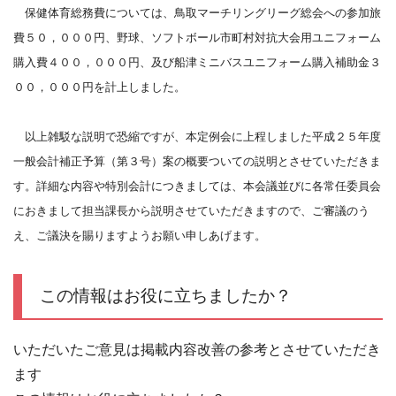
保健体育総務費については、鳥取マーチリングリーグ総会への参加旅
費５０，０００円、野球、ソフトボール市町村対抗大会用ユニフォーム
購入費４００，０００円、及び船津ミニバスユニフォーム購入補助金３
００，０００円を計上しました。
以上雑駁な説明で恐縮ですが、本定例会に上程しました平成２５年度
一般会計補正予算（第３号）案の概要ついての説明とさせていただきま
す。詳細な内容や特別会計につきましては、本会議並びに各常任委員会
におきまして担当課長から説明させていただきますので、ご審議のう
え、ご議決を賜りますようお願い申しあげます。
この情報はお役に立ちましたか？
いただいたご意見は掲載内容改善の参考とさせていただき
ます