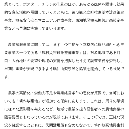
業として、ポスター、チラシの印刷のほか、あらゆる媒体を駆使し効果
的な宣伝活動を展開していくとともに、後期観光立町推進基本計画策定
事業、観光安心安全マニュアル作成事業、西湖地区観光振興計画策定事
業なども早期に実施してまいります。
農業振興事業に関しては、まず、今年度から本格的に取り組むべき主
要事業の一つである「農村災害対策整備事業」は、対象地域である河
口・大石地区の要望や現場の実情を把握したうえで調査業務を委託し、
早期に事業が実現できるよう既に山梨県等と協議を開始している状況で
す。
農家の高齢化・労働力不足や農業経営条件の悪化が原因で、当町にお
いても「耕作放棄地」が増加する傾向にあります。これは、周りの環境
に様々な悪影響を与えるなど、地域で農業を担う経営者への農地集積の
阻害要因ともなっているのが現状であります。そこで町では、正確な現
況を確認するとともに、民間活用策も含めたなかで、耕作放棄地再生利