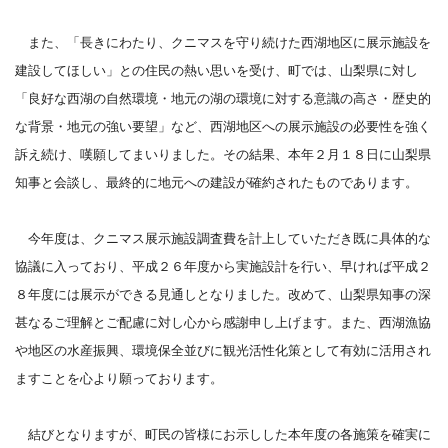
また、「長きにわたり、クニマスを守り続けた西湖地区に展示施設を
建設してほしい」との住民の熱い思いを受け、町では、山梨県に対し
「良好な西湖の自然環境・地元の湖の環境に対する意識の高さ・歴史的
な背景・地元の強い要望」など、西湖地区への展示施設の必要性を強く
訴え続け、嘆願してまいりました。その結果、本年２月１８日に山梨県
知事と会談し、最終的に地元への建設が確約されたものであります。
今年度は、クニマス展示施設調査費を計上していただき既に具体的な
協議に入っており、平成２６年度から実施設計を行い、早ければ平成２
８年度には展示ができる見通しとなりました。改めて、山梨県知事の深
甚なるご理解とご配慮に対し心から感謝申し上げます。また、西湖漁協
や地区の水産振興、環境保全並びに観光活性化策として有効に活用され
ますことを心より願っております。
結びとなりますが、町民の皆様にお示しした本年度の各施策を確実に