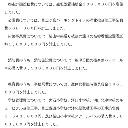
都市計画総務費については、生垣設置補助金３００，０００円を増額
しました。
公園費については、富士ケ嶺パーキングトイレの浄化槽改修工事請負
費５００，０００円を計上しました。
街路事業費については、勝山中央通り枝線の通りの名称看板設置委託
料１，０００，０００円を計上しました。
消防費のうち、消防施設費については、船津分団の指令兼パトロール
車の購入費３，５００，０００円を計上しました。
教育費のうち、事務局費については、産休代替臨時職員賃金３４６，
０００円を計上しました。
学校管理費については、大石小学校、河口小学校、河口北中学校のキ
ューピクル改修工事、富士豊茂小学校の浄化槽取替工事の工事請負費
３，５４３，０００円、及び勝山小中学校スクールバスの購入費８，８
６３，０００円を計上しました。