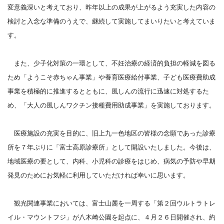
変意義深いと考えており、昨年以上の成果が上がるよう充実した内容の
検討と入念な準備のうえで、継続して実施してまいりたいと考えていま
す。
また、少子化対策の一環として、不妊治療の経済的負担の軽減を図る
ため「ようこそ赤ちゃん事業」や養育医療給付事業、子ども医療費助成
事業を積極的に推進するとともに、風しんの流行に迅速に対処するた
め、「大人の風しんワクチン接種費用助成事業」を実施しております。
医療施設の充実を目的に、旧上九一色地区の皆様の念願であった診療
所を７年ぶりに「富士高原診療所」として開設いたしました。今後は、
地域医療の要として、内科、小児科の診療をはじめ、病気の予防や早期
発見のためにお気軽に利用していただければ幸いに思います。
観光関連事業においては、富士山麓を一周する「第２回ウルトラトレ
イル・マウントフジ」が八木崎公園を起点に、４月２６日開催され、約