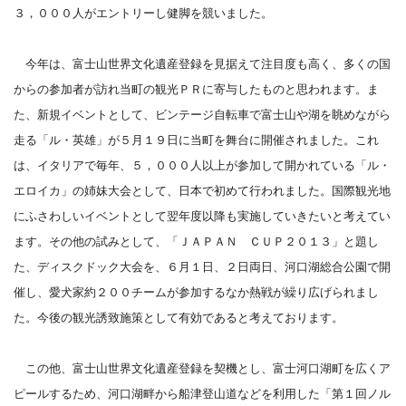
３，０００人がエントリーし健脚を競いました。
今年は、富士山世界文化遺産登録を見据えて注目度も高く、多くの国
からの参加者が訪れ当町の観光ＰＲに寄与したものと思われます。ま
た、新規イベントとして、ビンテージ自転車で富士山や湖を眺めながら
走る「ル・英雄」が５月１９日に当町を舞台に開催されました。これ
は、イタリアで毎年、５，０００人以上が参加して開かれている「ル・
エロイカ」の姉妹大会として、日本で初めて行われました。国際観光地
にふさわしいイベントとして翌年度以降も実施していきたいと考えてい
ます。その他の試みとして、「ＪＡＰＡＮ ＣＵＰ２０１３」と題し
た、ディスクドック大会を、６月１日、２日両日、河口湖総合公園で開
催し、愛犬家約２００チームが参加するなか熱戦が繰り広げられまし
た。今後の観光誘致施策として有効であると考えております。
この他、富士山世界文化遺産登録を契機とし、富士河口湖町を広くア
ピールするため、河口湖畔から船津登山道などを利用した「第１回ノル