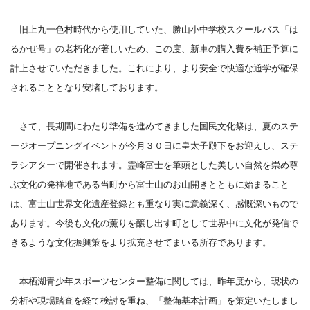
旧上九一色村時代から使用していた、勝山小中学校スクールバス「は
るかぜ号」の老朽化が著しいため、この度、新車の購入費を補正予算に
計上させていただきました。これにより、より安全で快適な通学が確保
されることとなり安堵しております。
さて、長期間にわたり準備を進めてきました国民文化祭は、夏のステ
ージオープニングイベントが今月３０日に皇太子殿下をお迎えし、ステ
ラシアターで開催されます。霊峰富士を筆頭とした美しい自然を崇め尊
ぶ文化の発祥地である当町から富士山のお山開きとともに始まること
は、富士山世界文化遺産登録とも重なり実に意義深く、感慨深いもので
あります。今後も文化の薫りを醸し出す町として世界中に文化が発信で
きるような文化振興策をより拡充させてまいる所存であります。
本栖湖青少年スポーツセンター整備に関しては、昨年度から、現状の
分析や現場踏査を経て検討を重ね、「整備基本計画」を策定いたしまし