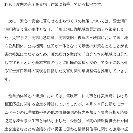
れも年度内の完了を目指し作業に着手している状況です。
次に、安心・安全に暮らせるまちづくりの施策については、富士河口
湖町防災会議が主体となり、「富士河口湖地域防災計画」を策定しまし
た。災害予防、災害応急対策、災害復旧・復興の三段階において国、地
方公共団体、公共機関、住民が一体となって最善の対策をとることが被
害の軽減につながるため、町の総力を挙げて「自分たちの地域は自分た
ちで守る」という基本方針のもとに町民の皆様が安心して安全に暮らせ
る富士河口湖町の実現を目指した災害対策の環境整備を推進していきま
す。
他自治体等との連携においては、笛吹市、仙北市とは災害時における
相互応援に関する協定を締結していましたが、４月２０日に新たにホー
ムページの代理掲載やその他の情報発信の協力を加えた災害時相互応援
協定を埼玉県羽生市と締結しました。今後は、民間の情報提供会社や国
土交通省などとも協議を行い災害に係わる情報発信等に関する協定の拡