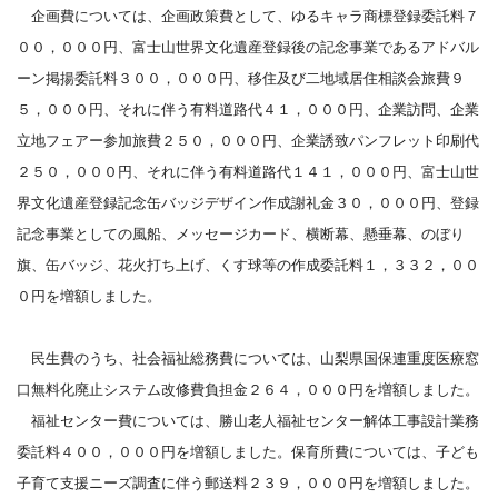
企画費については、企画政策費として、ゆるキャラ商標登録委託料７
００，０００円、富士山世界文化遺産登録後の記念事業であるアドバル
ーン掲揚委託料３００，０００円、移住及び二地域居住相談会旅費９
５，０００円、それに伴う有料道路代４１，０００円、企業訪問、企業
立地フェアー参加旅費２５０，０００円、企業誘致パンフレット印刷代
２５０，０００円、それに伴う有料道路代１４１，０００円、富士山世
界文化遺産登録記念缶バッジデザイン作成謝礼金３０，０００円、登録
記念事業としての風船、メッセージカード、横断幕、懸垂幕、のぼり
旗、缶バッジ、花火打ち上げ、くす球等の作成委託料１，３３２，００
０円を増額しました。
民生費のうち、社会福祉総務費については、山梨県国保連重度医療窓
口無料化廃止システム改修費負担金２６４，０００円を増額しました。
福祉センター費については、勝山老人福祉センター解体工事設計業務
委託料４００，０００円を増額しました。
保育所費については、子ども
子育て支援ニーズ調査に伴う郵送料２３９，０００円を増額しました。