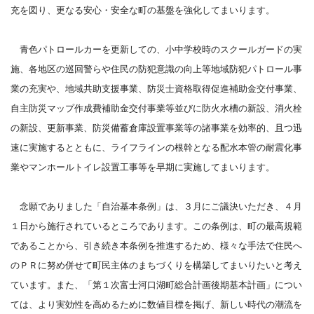
充を図り、更なる安心・安全な町の基盤を強化してまいります。
青色パトロールカーを更新しての、小中学校時のスクールガードの実
施、各地区の巡回警らや住民の防犯意識の向上等地域防犯パトロール事
業の充実や、地域共助支援事業、防災士資格取得促進補助金交付事業、
自主防災マップ作成費補助金交付事業等並びに防火水槽の新設、消火栓
の新設、更新事業、防災備蓄倉庫設置事業等の諸事業を効率的、且つ迅
速に実施するとともに、ライフラインの根幹となる配水本管の耐震化事
業やマンホールトイレ設置工事等を早期に実施してまいります。
念願でありました「自治基本条例」は、３月にご議決いただき、４月
１日から施行されているところであります。この条例は、町の最高規範
であることから、引き続き本条例を推進するため、様々な手法で住民へ
のＰＲに努め併せて町民主体のまちづくりを構築してまいりたいと考え
ています。また、「第１次富士河口湖町総合計画後期基本計画」につい
ては、より実効性を高めるために数値目標を掲げ、新しい時代の潮流を