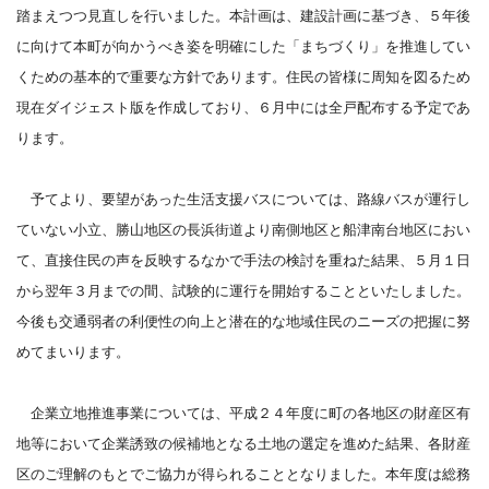
踏まえつつ見直しを行いました。本計画は、建設計画に基づき、５年後
に向けて本町が向かうべき姿を明確にした「まちづくり」を推進してい
くための基本的で重要な方針であります。住民の皆様に周知を図るため
現在ダイジェスト版を作成しており、６月中には全戸配布する予定であ
ります。
予てより、要望があった生活支援バスについては、路線バスが運行し
ていない小立、勝山地区の長浜街道より南側地区と船津南台地区におい
て、直接住民の声を反映するなかで手法の検討を重ねた結果、５月１日
から翌年３月までの間、試験的に運行を開始することといたしました。
今後も交通弱者の利便性の向上と潜在的な地域住民のニーズの把握に努
めてまいります。
企業立地推進事業については、平成２４年度に町の各地区の財産区有
地等において企業誘致の候補地となる土地の選定を進めた結果、各財産
区のご理解のもとでご協力が得られることとなりました。本年度は総務