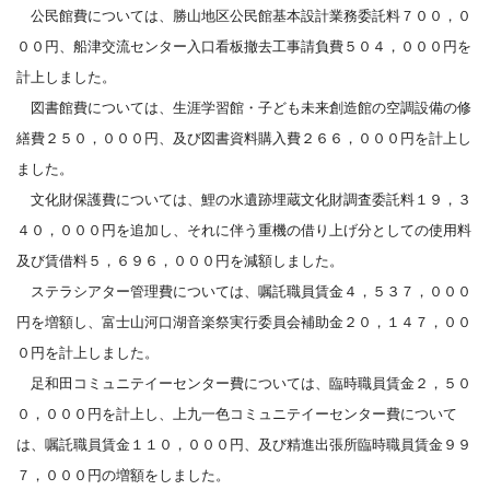
公民館費については、勝山地区公民館基本設計業務委託料７００，０
００円、船津交流センター入口看板撤去工事請負費５０４，０００円を
計上しました。
図書館費については、生涯学習館・子ども未来創造館の空調設備の修
繕費２５０，０００円、及び図書資料購入費２６６，０００円を計上し
ました。
文化財保護費については、鯉の水遺跡埋蔵文化財調査委託料１９，３
４０，０００円を追加し、それに伴う重機の借り上げ分としての使用料
及び賃借料５，６９６，０００円を減額しました。
ステラシアター管理費については、嘱託職員賃金４，５３７，０００
円を増額し、富士山河口湖音楽祭実行委員会補助金２０，１４７，００
０円を計上しました。
足和田コミュニテイーセンター費については、臨時職員賃金２，５０
０，０００円を計上し、上九一色コミュニテイーセンター費について
は、嘱託職員賃金１１０，０００円、及び精進出張所臨時職員賃金９９
７，０００円の増額をしました。