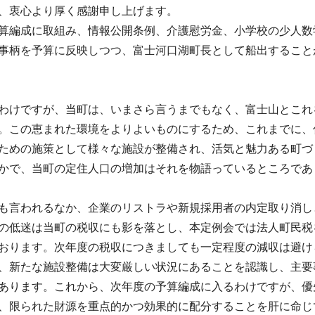
、衷心より厚く感謝申し上げます。
算編成に取組み、情報公開条例、介護慰労金、小学校の少人数
事柄を予算に反映しつつ、富士河口湖町長として船出すること
わけですが、当町は、いまさら言うまでもなく、富士山とこれ
。この恵まれた環境をよりよいものにするため、これまでに、
ための施策として様々な施設が整備され、活気と魅力ある町づ
かで、当町の定住人口の増加はそれを物語っているところであ
も言われるなか、企業のリストラや新規採用者の内定取り消し
の低迷は当町の税収にも影を落とし、本定例会では法人町民税
おります。次年度の税収につきましても一定程度の減収は避け
、新たな施設整備は大変厳しい状況にあることを認識し、主要
あります。これから、次年度の予算編成に入るわけですが、優
、限られた財源を重点的かつ効果的に配分することを肝に命じ