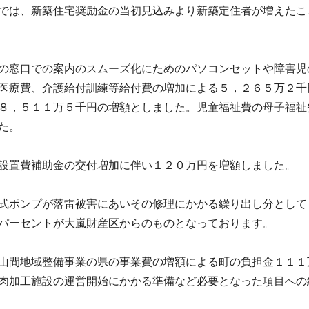
では、新築住宅奨励金の当初見込みより新築定住者が増えたこ
の窓口での案内のスムーズ化にためのパソコンセットや障害児
医療費、介護給付訓練等給付費の増加による５，２６５万２千
８，５１１万５千円の増額としました。児童福祉費の母子福祉
た。
設置費補助金の交付増加に伴い１２０万円を増額しました。
式ポンプが落雷被害にあいその修理にかかる繰り出し分として
パーセントが大嵐財産区からのものとなっております。
山間地域整備事業の県の事業費の増額による町の負担金１１１
肉加工施設の運営開始にかかる準備など必要となった項目への