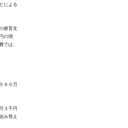
とによる
の療育支
円の増
費では、
５６０万
万３千円
組み替え