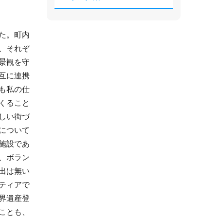
た。町内
、それぞ
景観を守
互に連携
も私の仕
くること
しい街づ
について
施設であ
、ボラン
出は無い
ティアで
界遺産登
ことも、