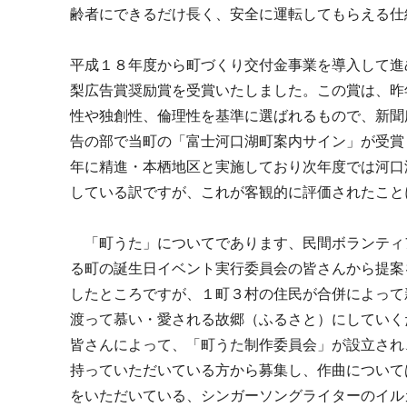
齢者にできるだけ長く、安全に運転してもらえる仕
平成１８年度から町づくり交付金事業を導入して進
梨広告賞奨励賞を受賞いたしました。この賞は、昨
性や独創性、倫理性を基準に選ばれるもので、新聞
告の部で当町の「富士河口湖町案内サイン」が受賞
年に精進・本栖地区と実施しており次年度では河口
している訳ですが、これが客観的に評価されたこと
「町うた」についてであります、民間ボランティ
る町の誕生日イベント実行委員会の皆さんから提案
したところですが、１町３村の住民が合併によって
渡って慕い・愛される故郷（ふるさと）にしていく
皆さんによって、「町うた制作委員会」が設立され
持っていただいている方から募集し、作曲について
をいただいている、シンガーソングライターのイル