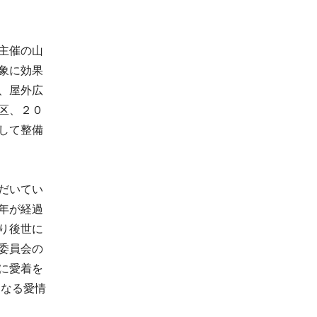
主催の山
象に効果
、屋外広
区、２０
して整備
だいてい
年が経過
り後世に
委員会の
に愛着を
○なる愛情