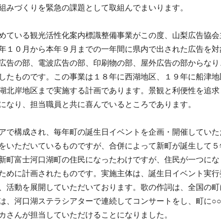
組みづくりを緊急の課題として取組んでまいります。
めている観光活性化案内標識整備事業がこの度、山梨広告協会
年１０月から本年９月までの一年間に県内で出された広告を対
広告の部、電波広告の部、印刷物の部、屋外広告の部からなり
したものです。この事業は１８年に西湖地区、１９年に船津地
湖北岸地区まで実施する計画であります。景観と利便性を追求
になり、担当職員と共に喜んでいるところであります。
アで構成され、毎年町の誕生日イベントを企画・開催していた
をいただいているものですが、合併によって新町が誕生して５
新町富士河口湖町の住民になったわけですが、住民が一つにな
ために計画されたものです。実施主体は、誕生日イベント実行
、活動を展開していただいております。歌の作詞は、全国の町
は、河口湖ステラシアターで連続してコンサートをし、町に○
カさんが担当していただけることになりました。