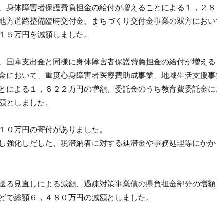
、身体障害者保護費負担金の給付が増えることによる１，２８
地方道路整備臨時交付金、まちづくり交付金事業の双方におい
１５万円を減額しました。
、国庫支出金と同様に身体障害者保護費負担金の給付が増える
金において、重度心身障害者医療費助成事業、地域生活支援事
とによる１，６２２万円の増額、委託金のうち教育費委託金に
額としました。
１０万円の寄付がありました。
し強化しだした、税滞納者に対する延滞金や事務処理等にかか
送る見直しによる減額、過疎対策事業債の県負担金部分の増額
どで総額６，４８０万円の減額としました。