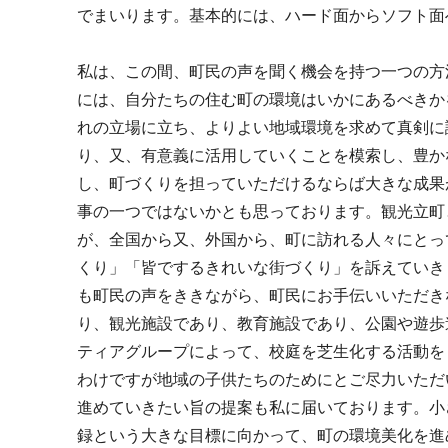
でまいります。基本的には、ハード面からソフト面
私は、この間、町民の声を聞く機会を持つ一つの方
には、自分たちの住む町の環境はいかにあるべきか
れの立場に立ち、よりよい地域環境を求めて真剣に
り、又、有意義に活用していくことを模索し、豊か
し、町づくりを担っていただけるならば大きな成果
事の一つではないかとも思っております。観光立町
が、全国から又、外国から、町に訪れる人々にとっ
くり」「皆でするきれいな街づくり」を訴えていき
も町民の声をききながら、町民にお手伝いいただき
り、観光施設であり、教育施設であり、公園や遊歩
ティアグループによって、校庭を芝生化する活動を
わけですが地域の子供たちのためにとご尽力いただ
進めていきたい旨の提案も私に届いております。小
録という大きな目標に向かって、町の環境美化を進