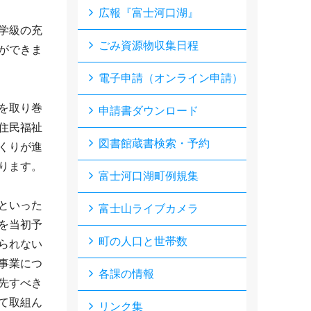
広報『富士河口湖』
学級の充
ごみ資源物収集日程
ができま
電子申請（オンライン申請）
を取り巻
申請書ダウンロード
住民福祉
図書館蔵書検索・予約
くりが進
ります。
富士河口湖町例規集
といった
富士山ライブカメラ
を当初予
町の人口と世帯数
られない
事業につ
各課の情報
先すべき
て取組ん
リンク集