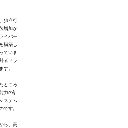
、独立行
後増加が
ライバー
を構築し
っていま
齢者ドラ
ます。
たところ
能力の計
システム
のです。
から、高