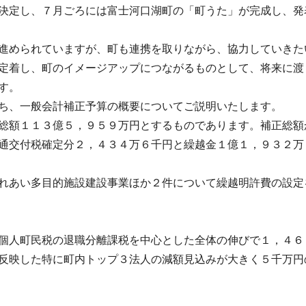
決定し、７月ごろには富士河口湖町の「町うた」が完成し、発
進められていますが、町も連携を取りながら、協力していきた
定着し、町のイメージアップにつながるものとして、将来に渡
す。
ち、一般会計補正予算の概要についてご説明いたします。
総額１１３億５，９５９万円とするものであります。補正総額
通交付税確定分２，４３４万６千円と繰越金１億１，９３２万
れあい多目的施設建設事業ほか２件について繰越明許費の設定
個人町民税の退職分離課税を中心とした全体の伸びで１，４６
反映した特に町内トップ３法人の減額見込みが大きく５千万円