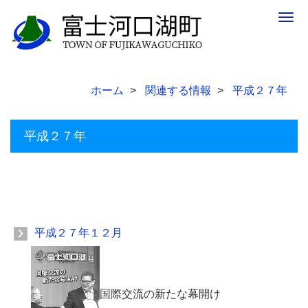
Togg
navig
ホーム
関連する情報
平成２７年
平成２７年
平成２７年１２月
国際交流の新たな幕開け