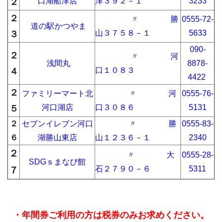
口湖船津店
津３９２－１
3233
２
２
〃 勝
0555-72-
道の駅かつやま
山３７５８－１
5633
３
090-
２
〃 河
浅間丸
8878-
口１０８３
４
4422
２
ファミリーマート北
〃 河
0555-76-
河口湖店
口３０８６
5131
５
２
セブンイレブン河口
〃 勝
0555-83-
６
湖勝山東店
山１２３６－１
2340
２
〃 大
0555-28-
SDGｓまなび館
石２７９０－６
5311
７
・年間券ご利用の方は税券のみお求めください。