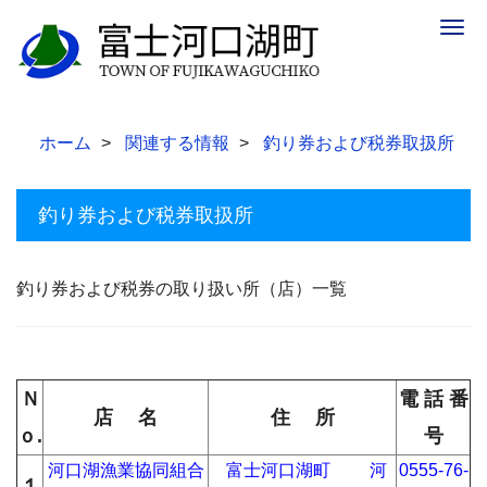
Togg
navig
ホーム
関連する情報
釣り券および税券取扱所
釣り券および税券取扱所
釣り券および税券の取り扱い所（店）一覧
Ｎ
電 話 番
店 名
住 所
ｏ.
号
河口湖漁業協同組合
富士河口湖町 河
0555-76-
１