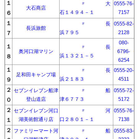
１
〃 大
0555-76-
大石商店
石１４９４－１
7157
６
１
〃 長
0555-82-
長浜旅館
浜７９５
2128
７
080-
１
〃 長
奥河口湖マリン
6796-
浜１３２１－５
８
6254
１
〃 長
0555-20-
足和田キャンプ場
浜２１８３
4511
９
２
セブンイレブン船津
〃 船
0555-72-
登山道店
津６７７３
5172
０
２
セブンイレブン河口
〃 河
0555-76-
湖美術館通り店
口２８０１－１
7138
１
２
ファミリーマート河
〃 船
0555-83-