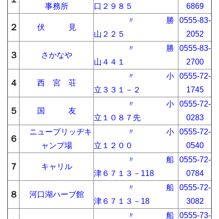
事務所
口２９８５
6869
〃 勝
0555-83-
２
伏 見
山２２５
2052
〃 勝
0555-83-
３
さかなや
山４４１
2700
〃 小
0555-72-
４
西 宮 荘
立３３１－２
1745
〃 小
0555-72-
５
国 友
立１０８７先
0283
ニューブリッヂキ
〃 小
0555-72-
６
ャンプ場
立１２００
0540
〃 船
0555-72-
７
キャリル
津６７１３－118
0784
〃 船
0555-72-
８
河口湖ハーブ館
津６７１３－18
3082
〃 船
0555-73-