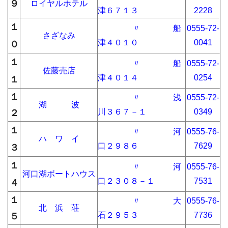
９
ロイヤルホテル
津６７１３
2228
１
〃 船
0555-72-
さざなみ
津４０１０
0041
０
１
〃 船
0555-72-
佐藤売店
津４０１４
0254
１
１
〃 浅
0555-72-
湖 波
川３６７－１
0349
２
１
〃 河
0555-76-
ハ ワ イ
口２９８６
7629
３
１
〃 河
0555-76-
河口湖ボートハウス
口２３０８－１
7531
４
１
〃 大
0555-76-
北 浜 荘
石２９５３
7736
５