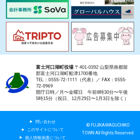
富士河口湖町役場
〒401-0392 山梨県南都留
郡富士河口湖町船津1700番地
TEL：0555-72-1111
（代表）／
FAX：0555-
72-0969
開庁日時／月〜金曜日 午前8時30分〜午後
5時15分（祝日、12月29日〜1月3日を除く）
問い合わせ
© FUJIKAWAGUCHIKO
このサイトについて
TOWN All Rights Reserved.
個人情報保護について