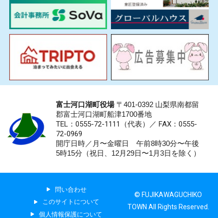
富士河口湖町役場
〒401-0392 山梨県南都留
郡富士河口湖町船津1700番地
TEL：0555-72-1111
（代表）／
FAX：0555-
72-0969
開庁日時／月〜金曜日 午前8時30分〜午後
5時15分（祝日、12月29日〜1月3日を除く）
問い合わせ
© FUJIKAWAGUCHIKO
このサイトについて
TOWN All Rights Reserved.
個人情報保護について