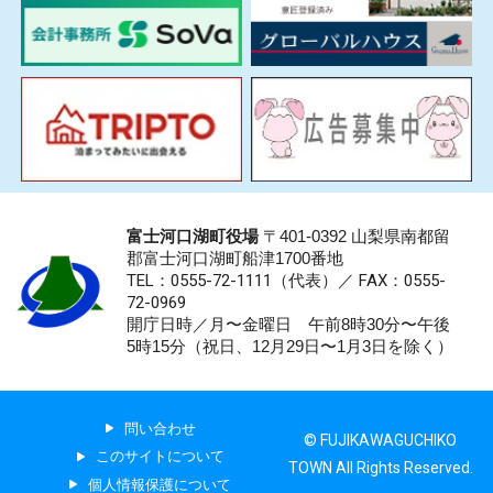
富士河口湖町役場
〒401-0392 山梨県南都留
郡富士河口湖町船津1700番地
TEL：0555-72-1111
（代表）／
FAX：0555-
72-0969
開庁日時／月〜金曜日 午前8時30分〜午後
5時15分（祝日、12月29日〜1月3日を除く）
問い合わせ
© FUJIKAWAGUCHIKO
このサイトについて
TOWN All Rights Reserved.
個人情報保護について