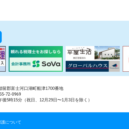
県南都留郡富士河口湖町船津1700番地
5-72-0969
後5時15分（祝日、12月29日〜1月3日を除く）
保護について