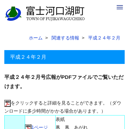
Togg
navig
ホーム
関連する情報
平成２４年２月
平成２４年２月
平成２４年２月号広報がPDFファイルでご覧いただ
けます。
をクリックすると詳細を見ることができます。（ダウ
ンロードに多少時間がかかる場合があります。）
表紙
1ページ
凧 凧 あがれ