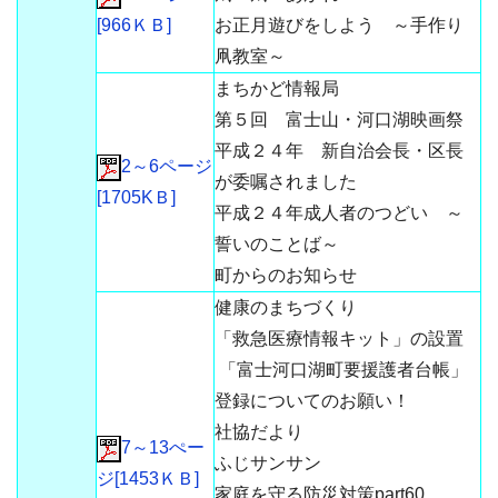
[966ＫＢ]
お正月遊びをしよう ～手作り
凧教室～
まちかど情報局
第５回 富士山・河口湖映画祭
平成２４年 新自治会長・区長
2～6ページ
が委嘱されました
[1705KＢ]
平成２４年成人者のつどい ～
誓いのことば～
町からのお知らせ
健康のまちづくり
「救急医療情報キット」の設置
「富士河口湖町要援護者台帳」
登録についてのお願い！
社協だより
7～13ぺー
ふじサンサン
ジ[1453ＫＢ]
家庭を守る防災対策part60