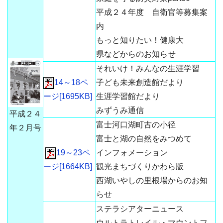
平成２４年度 自衛官等募集案
内
もっと知りたい！健康大
県などからのお知らせ
それいけ！みんなの生涯学習
14～18ペ
子ども未来創造館だより
ージ[1695KB]
生涯学習館だより
みずうみ通信
平成２４
富士河口湖町古の小径
年２月号
富士と湖の自然をみつめて
19～23ペ
インフォメーション
ージ[1664KB]
観光まちづくりかわら版
西湖いやしの里根場からのお知
らせ
ステラシアターニュース
ウルトラトレイル・マウントフ