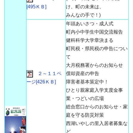
[495ＫＢ]
け、町の未来は、
みんなの手で！)
年頭あいさつ・成人式
町内小中学生中国交流報告
健科科学大学章決まる
町民税・県民税の申告につい
て
大月税務署からのお知らせ
２～１１ペ
償却資産の申告
ージ[426ＫＢ]
障害者基本策定中！
ひとり親家庭入学支度金事
業・つどいの広場
総合窓口からのお知らせ・家
庭を守る防災対策
西湖いやしの里入居者募集な
ど