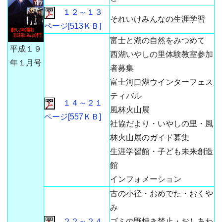
１２～１３
それいけみんなの生涯学習
ページ[513ＫＢ]
富士と湖の自然をみつめて
平成１９
西湖いやしの里体験教室参加
年１月号
者募集
富士河口湖ウインターフェス
ティバル
１４～２１
風林火山展
ページ[557ＫＢ]
社協だより・いやしの里・風
林火山展のガイド募集
生涯学習館・子ども未来創造
館
インフォメーション
古の小径・おめでた・おくや
み
２２～２４
ゴミの野焼き禁止・おしあわ