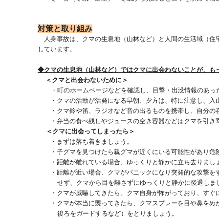
対策と取り組み
人身事故は、クマの生息地（山林など）と人間の生活域（住
しています。
◆クマの生息地（山林など）ではクマに出会わないことが、も
＜クマと出会わないために＞
・町のホームページなどを確認し、目撃・出没情報のあっ
・クマの活動が活発になる早朝、夕方は、特に注意し、入山
・クマ鈴や笛、ラジオなど音の出るものを携帯し、自分の存
・弁当の食べ残しやジュースの空き容器などはクマを引き寄
＜クマに出会ってしまったら＞
・まずは落ち着きましょう。
・子グマを見つけたら親グマが近くにいる可能性があり危険
・距離が離れている場合、ゆっくりと静かに立ち去りまし
・距離が近い場合、クマがパニックになり突発的な攻撃をす
せず、クマから目を離さずにゆっくりと静かに後退しま
・クマが威嚇してきたら、クマ自身が怖がっており、すぐに
・クマが本当に襲ってきたら、クマスプレーを目や鼻をめが
後ろをガードするなど）をとりましょう。