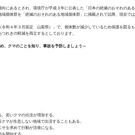
傾向にあるとされ、環境庁が平成３年に公表した「日本の絶滅のおそれのあ
地域個体群を「絶滅のおそれのある地域個体群」に掲載されて以降、現在では
（令和４年３月策定 山梨県）」で、個体数が減少しているため保護を図る
あつれきの軽減を両立するとしております。
め、クマのことを知り、事故を予防しましょう～
る。若いクマの出没が増加する。
クマが生息しない地域で出没することもある。
エサを求めて行動が活発になる。
動を開始する。