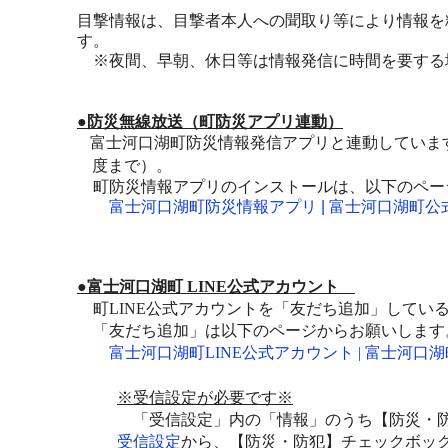
目撃情報は、目撃者本人への聞取り等により情報を
す。
※夜間、早朝、休日等は情報発信に時間を要する
●防災無線放送（町防災アプリ連動）
富士河口湖町防災情報発信アプリと連動していま
度まで）。
町
防災情報アプリのインストールは、以下のペー
富士河口湖町防災情報アプリ | 富士河口湖町
●富士河口湖町
LINE
公式アカウント
町
LINE
公式アカウントを「友だち追加」してい
「友だち追加」は以下のページからお願いします
富士河口湖町
LINE
公式アカウント
|
富士河口湖
※受信設定が必要です※
「受信設定」内の「情報」のうち【防災・防
受信設定
から、【防災・防犯】チェックボッ