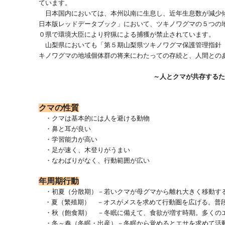
ています。
日本国内においては、本州以南に生息し、近年生息数が減少
日本版レッドデータブック」において、ツキノワグマの５つの
０県で環境大臣により狩猟による捕獲が禁止されています。
山梨県においても「第５期山梨県ツキノワグマ保護管理指針
キノワグマの地域個体群の将来にわたっての存続と、人間との
～人とクマが共存するた
クマの性質
・クマは基本的には人を避ける動物
・鼻と耳が良い
・学習能力が高い
・足が速く、木登りがうまい
・なわばりがなく、行動範囲が広い
年周期行動
・初夏（分散期）－若いクマが母グマから離れ大きく移動す
・夏（繁殖期） －オスがメスを求めて行動圏を広げる。普段
・秋（飽食期） －冬眠に備えて、食欲が増す時期。多くの
・冬～春（冬眠・出産）－
冬眠から覚めるとエサを求めて活