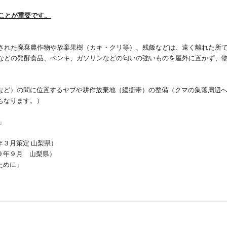
ことが重要です。
された廃棄農作物や放棄果樹（カキ・クリ等）、残飯などは、遠く離れた所
などの発酵食品、ペンキ、ガソリンなどの匂いの強いものを屋外に置かず、
など）の間に位置するヤブや耕作放棄地（緩衝帯）の整備（クマの集落周辺
もなります。）
」
月策定 山梨県）
年９月 山梨県）
めに」
」