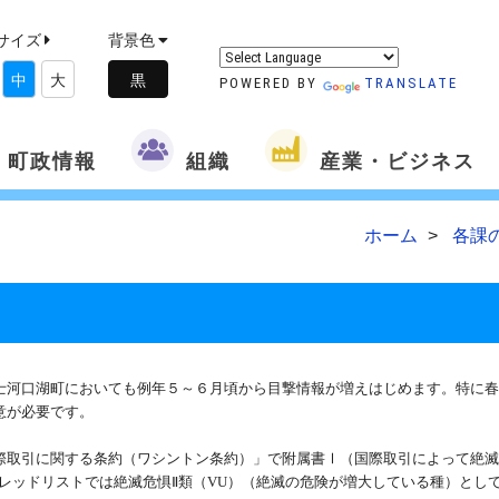
サイズ
背景色
中
大
POWERED BY
TRANSLATE
町政情報
組織
産業・ビジネス
ホーム
各課
河口湖町においても例年５～６月頃から目撃情報が増えはじめます。特に春
意が必要です。
際取引に関する条約（ワシントン条約）」で附属書Ⅰ（国際取引によって絶
レッドリストでは絶滅危惧
Ⅱ
類（
VU
）（絶滅の危険が増大している種）とし