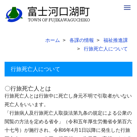
Togg
navig
ホーム
各課の情報
福祉推進課
行旅死亡人について
行旅死亡人について
〇行旅死亡人とは
行旅死亡人とは行旅中に死亡し身元不明で引取者がいない
死亡人をいいます。
「行旅病人及行旅死亡人取扱法第九条の規定による公衆の
閲覧の方法を定める省令」（令和五年厚生労働省令第百六
十七号）が施行され、令和6年4月1日以降に発生した行旅