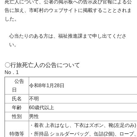
死亡人について、公署の掲示板への告示及び官報による公
告に加え、市町村のウェブサイトに掲載することとされま
した。
心当たりのある方は、福祉推進課まで申し出てくださ
い。
〇行旅死亡人の公告について
No．1
公告
令和8年1月28日
日
氏名
不明
年齢
60歳代以上
性別
男性
・着衣 上衣はなし、下衣はズボン、靴(左足のみ)
特徴等
・所持品 ショルダーバッグ、缶詰(2個)、ロープ、