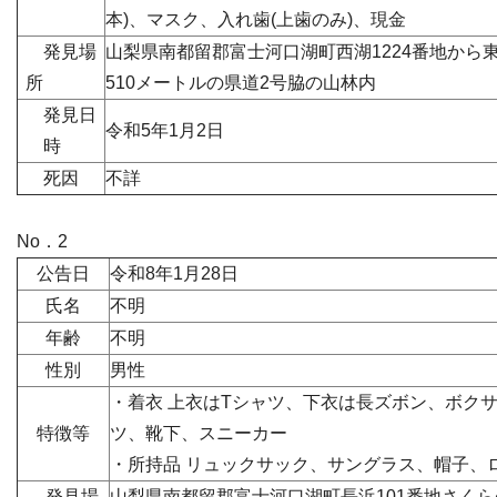
本)、マスク、入れ歯(上歯のみ)、現金
発見場
山梨県南都留郡富士河口湖町西湖1224番地から
所
510メートルの県道2号脇の山林内
発見日
令和5年1月2日
時
死因
不詳
No．2
公告日
令和8年1月28日
氏名
不明
年齢
不明
性別
男性
・着衣 上衣はTシャツ、下衣は長ズボン、ボク
特徴等
ツ、靴下、スニーカー
・所持品 リュックサック、サングラス、帽子、
発見場
山梨県南都留郡富士河口湖町長浜101番地さく