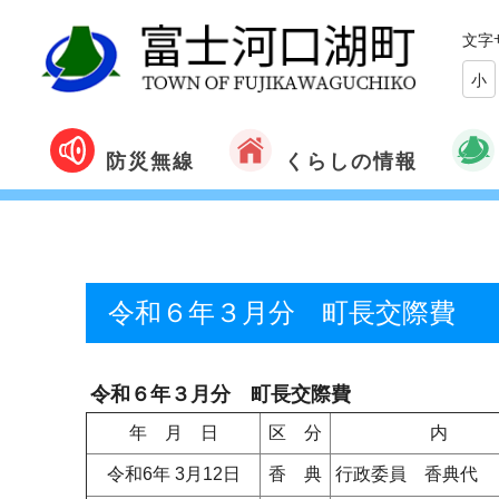
文字
小
くらしの情報
防災無線
令和６年３月分 町長交際費
令和６年３月分 町長交際費
年 月 日
区 分
内 
令和6年 3月12日
香 典
行政委員 香典代