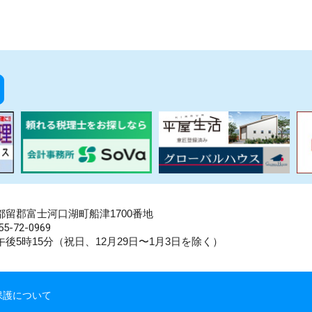
県南都留郡富士河口湖町船津1700番地
5-72-0969
後5時15分（祝日、12月29日〜1月3日を除く）
保護について