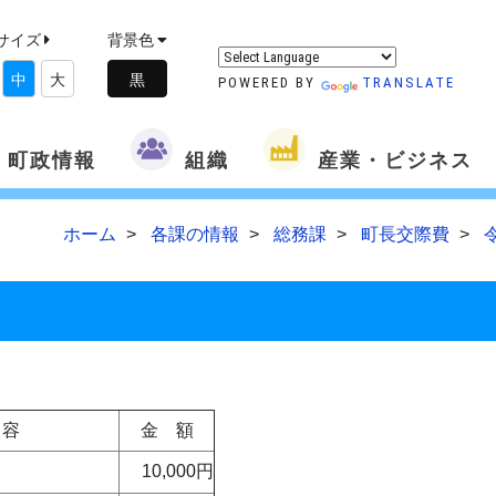
サイズ
背景色
中
大
POWERED BY
TRANSLATE
町政情報
組織
産業・ビジネス
ホーム
各課の情報
総務課
町長交際費
容
金 額
10,000円