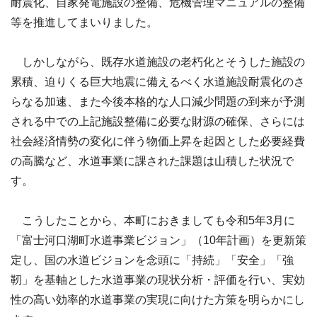
耐震化、自家発電施設の整備、危機管理マニュアルの整備
等を推進してまいりました。
しかしながら、既存水道施設の老朽化とそうした施設の
累積、迫りくる巨大地震に備えるべく水道施設耐震化のさ
らなる加速、また今後本格的な人口減少問題の到来が予測
される中での上記施設整備に必要な財源の確保、さらには
社会経済情勢の変化に伴う物価上昇を起因とした必要経費
の高騰など、水道事業に課された課題は山積した状況で
す。
こうしたことから、本町におきましても令和5年3月に
「富士河口湖町水道事業ビジョン」（10年計画）を更新策
定し、国の水道ビジョンを念頭に「持続」「安全」「強
靭」を基軸とした水道事業の現状分析・評価を行い、実効
性の高い効率的水道事業の実現に向けた方策を明らかにし