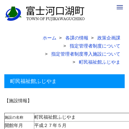
Togg
navig
ホーム
各課の情報
政策企画課
指定管理者制度について
指定管理者制度導入施設について
町民福祉館ふじやま
町民福祉館ふじやま
【施設情報】
町民福祉館ふじやま
施設の名称
開館年月
平成２７年５月