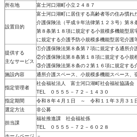
所在地
富士河口湖町小立２４８７
富士河口湖町に居住する高齢者等の住み慣れ
介護保険法（平成９年法律第１２３号）第８
設置目的
第８条第１８項に規定する小規模多機能型居
に規定する介護予防小規模多機能型居宅介護
①介護保険法第８条第７項に規定する通所介
提供する
②介護保険法第８条第１８項に規定する小規
主なサービス
③介護保険法第８条の２第１６項に規定する
施設内容
通所介護スペース、小規模多機能スペース、
社会福祉法人 富士河口湖町社会福祉協議会
指定管理者
TEL ０５５５－７２－１４３０
指定期間
令和８年４月１日 ～ 令和１１年３月３１
選定方法
非公募
福祉推進課 社会福祉係
担当課
TEL ０５５５－７２－６０２８
ホームページ
－