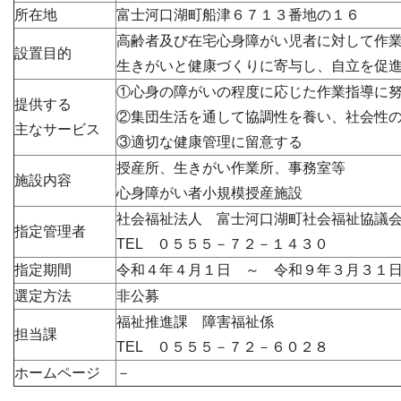
所在地
富士河口湖町船津６７１３番地の１６
高齢者及び在宅心身障がい児者に対して作
設置目的
生きがいと健康づくりに寄与し、自立を促
①心身の障がいの程度に応じた作業指導に
提供する
②集団生活を通して協調性を養い、社会性
主なサービス
③適切な健康管理に留意する
授産所、生きがい作業所、事務室等
施設内容
心身障がい者小規模授産施設
社会福祉法人 富士河口湖町社会福祉協議
指定管理者
TEL ０５５５－７２－１４３０
指定期間
令和４年４月１日 ～ 令和９年３月３１
選定方法
非公募
福祉推進課 障害福祉係
担当課
TEL ０５５５－７２－６０２８
ホームページ
－