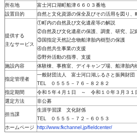
所在地
富士河口湖町船津６６０３番地
設置目的
自然と文化資源の保全及びその活用を図り、
①町内の自然及び文化遺産等の解説
②自然及び文化遺産の保護、調査、研究、記
提供する
③国指定天然記念物船津胎内樹型の保護
主なサービス
④自然共生事業の支援
⑤野外活動の指導、支援
施設内容
体験棟、事務室、デイキャンプ場、船津胎内
一般財団法人 富士河口湖ふるさと振興財団
指定管理者
TEL ０５５５－７６－８２８２
指定期間
令和５年４月１日 ～ 令和１０年３月３１
選定方法
非公募
生涯学習課 文化財係
担当課
TEL ０５５５－７２－６０５３
ホームページ
http://www.fkchannel.jp/fieldcenter/