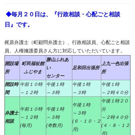
◆毎月２０日は、『行政相談・心配ごと相談
日』です。
梶原弁護士（町顧問弁護士）、行政相談員、心配ごと相談
員、人権擁護委員さん方に対応していただいています。
勝山ふれあ
開設場
町民福祉館
上九一色出張
い
足和田出張所
所
ふじやま
所
センター
開設時
午前１０時
午後１時
午後１時
午後１時
間
～１２時
～３時
～３時
～２時４０分
午後１時２０
午後１時
午前１０時
午後１時
分
弁護士
～３時
～１２時
～３時
～２時４０分
相談
(６・１０・２
(毎月)
(奇数月)
(４・８・１２
月)
月)