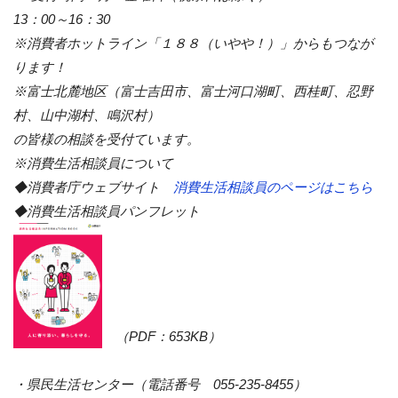
13：00～16：30
※消費者ホットライン「１８８（いやや！）」からもつなが
ります！
※富士北麓地区（富士吉田市、富士河口湖町、西桂町、忍野
村、山中湖村、鳴沢村）
の皆様の相談を受付ています。
※消費生活相談員について
◆消費者庁ウェブサイト
消費生活相談員のページはこちら
◆消費生活相談員パンフレット
（PDF：653KB）
・県民生活センター（電話番号 055-235-8455）