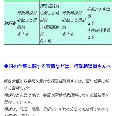
行政相談員
心配ごと相談
行政相談員
心配ごと相
行政相談員
員
心配ごと相
談員
心配ごと相談
対応者
２名
談員
人権擁護委
員
人権擁護委員
各１名
員
各１名
１名
各１名
◆国の仕事に関する苦情などは、行政相談員さんへ
総務大臣から委嘱を受けた行政相談員さんは、国の仕事に関
する苦情などの
相談などを受け付け、助言や関係行政機関に対する通知等を
行なっています。
相談は、口頭、電話、手紙のいずれの方法でも結構ですので
お気軽に相談して