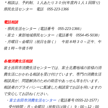
＊相談は、予約制、１人あたり３０分(年度内１人１回限り)
県民生活センター 電話 055‐223‐1366
電話相談
・県民生活センター（電話番号 055‐223‐1366）
・富士・東部地域県民センター（電話番号 0554‐45‐5038）
・月曜日～金曜日（祝日を除く） 午前８時３０～正午、午
後１時～午後５時
各種消費生活相談
富士吉田市消費生活センターでは、富士北麓地域の皆様の消
費生活にかかわる相談を受け付けています。専門の消費生活
相談員が、問題解決のための助言やあっせん等を行います。
相談者のプライバシーに配慮した相談室でお話を伺いますの
で安心してお訪ねください。
・
富士吉田市消費生活センター
（電話番号 0555-22-1577）
受付時間：月～金曜日（祝祭日は除く） 9：00～12：00