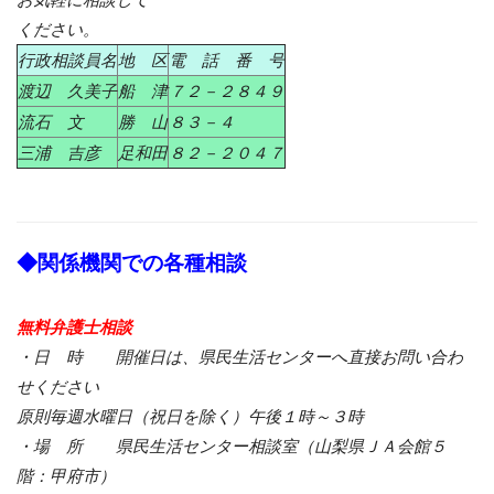
ください。
行政相談員名
地 区
電 話 番 号
渡辺 久美子
船 津
７２－２８４９
流石 文
勝 山
８３－４
三浦 吉彦
足和田
８２－２０４７
◆関係機関での各種相談
無料弁護士相談
・日 時 開催日は、県民生活センターへ直接お問い合わ
せください
原則毎週水曜日（祝日を除く）午後１時～３時
・場 所 県民生活センター相談室（山梨県ＪＡ会館５
階：甲府市）