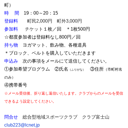
町）
時 間
19：00～20：15
登録料
町民2,000円 町外3,000円
参加料
チケット
１枚／回 ＊1枚500円
☆都度参加者は登録料なし800円／回
持ち物
ヨガマット、飲み物、各種道具
＊ブロック、ベルトを購入していただきます
申込み
次の事項をメールにて送信してください。
①参加希望プログラム ②氏名
③住所
（市町村名
（ふりがな）
のみ）
④携帯番号
☆メール受信後、折り返し返信いたします。クラブからのメールを受信
できるよう設定してください。
問合せ
総合型地域スポーツクラブ クラブ富士山
club223@lcnet.jp