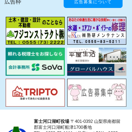
広告枠
広告募集について
富士河口湖町役場
〒401-0392 山梨県南都留
郡富士河口湖町船津1700番地