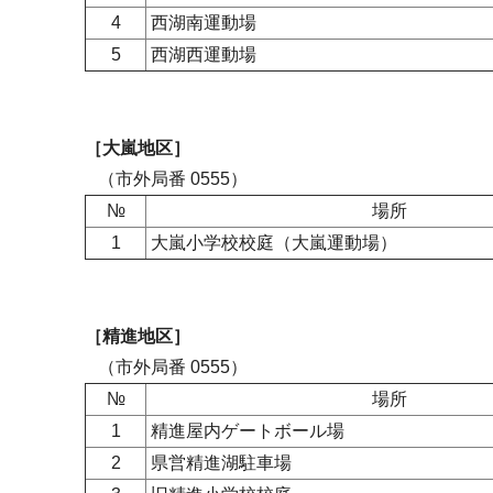
4
西湖南運動場
5
西湖西運動場
［大嵐地区］
（市外局番 0555）
№
場所
1
大嵐小学校校庭（大嵐運動場）
［精進地区］
（市外局番 0555）
№
場所
1
精進屋内ゲートボール場
2
県営精進湖駐車場