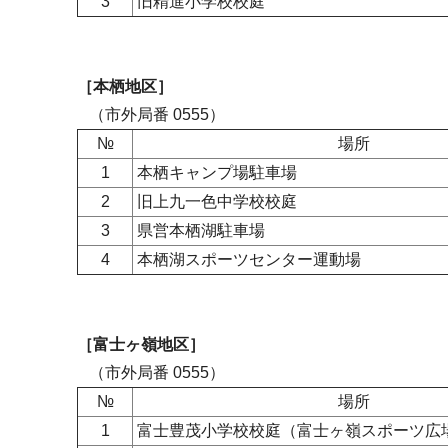
3
旧精進小学校校庭
［本栖地区］
（市外局番 0555）
№
場所
1
本栖キャンプ場駐車場
2
旧上九一色中学校校庭
3
県営本栖湖駐車場
4
本栖湖スポーツセンター運動場
［富士ヶ嶺地区］
（市外局番 0555）
№
場所
1
富士豊茂小学校校庭（富士ヶ嶺スポーツ広