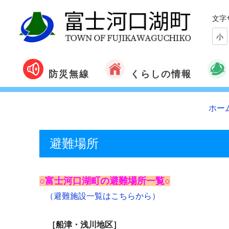
文字
小
くらしの情報
防災無線
ホー
避難場所
○富士河口湖町の避難場所一覧○
（避難施設一覧はこちらから）
［船津・浅川地区］