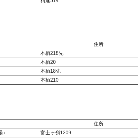
精進514
住所
本栖218先
本栖20
本栖18先
本栖210
住所
場）
富士ヶ嶺1209