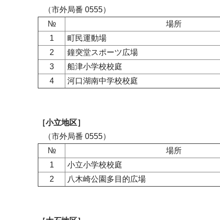
（市外局番 0555）
№
場所
1
町民運動場
2
鐘突堂スポーツ広場
3
船津小学校校庭
4
河口湖南中学校校庭
［小立地区］
（市外局番 0555）
№
場所
1
小立小学校校庭
2
八木崎公園多目的広場