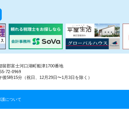
県南都留郡富士河口湖町船津1700番地
5-72-0969
後5時15分（祝日、12月29日〜1月3日を除く）
保護について