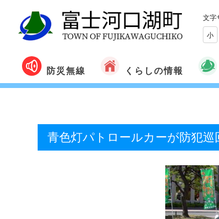
文字
小
くらしの情報
防災無線
青色灯パトロールカーが防犯巡