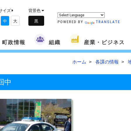
サイズ
背景色
中
大
POWERED BY
TRANSLATE
町政情報
組織
産業・ビジネス
ホーム
各課の情報
回中