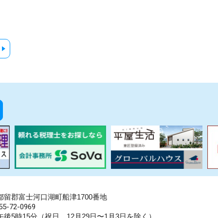
県南都留郡富士河口湖町船津1700番地
5-72-0969
後5時15分（祝日、12月29日〜1月3日を除く）