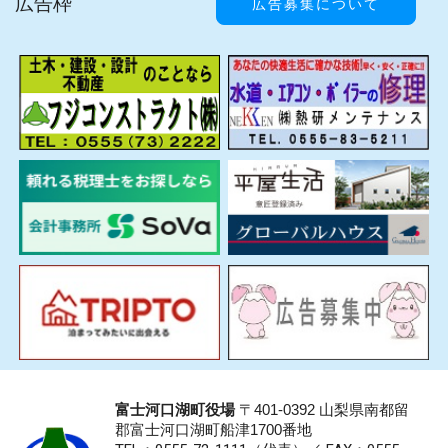
広告枠
広告募集について
富士河口湖町役場
〒401-0392 山梨県南都留
郡富士河口湖町船津1700番地