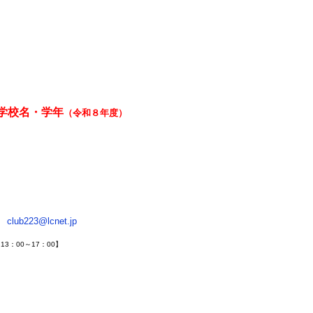
校名・学年
（令和８年度）
club223@lcnet.jp
13：00～17：00】