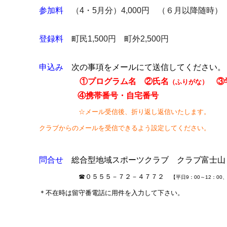
参加料
（4・5月分）4,000円 （６月以降随時）
登録料
町民1,500円 町外2,500円
申込み
次の事項をメールにて送信してください。
①プログラム名 ②氏名
③学
（ふりがな）
④携帯番号・自宅番号
☆メール受信後、折り返し返信いたします。
クラブからのメールを受信できるよう設定してください。
問合せ
総合型地域スポーツクラブ クラブ富士山
☎０５５５－７２－４７７２
【平日9：00～12：00、
＊不在時は留守番電話に用件を入力して下さい。