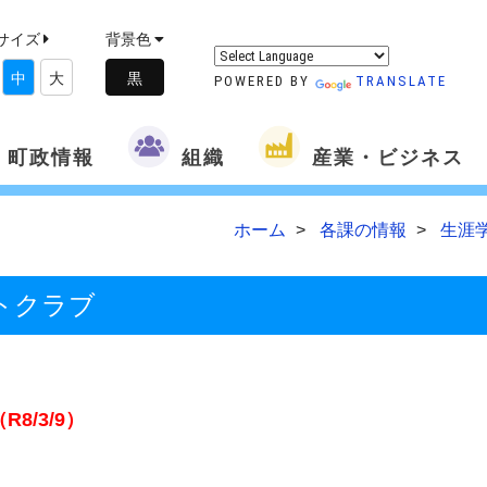
サイズ
背景色
中
大
POWERED BY
TRANSLATE
町政情報
組織
産業・ビジネス
ホーム
各課の情報
生涯
トクラブ
/3/9）
！