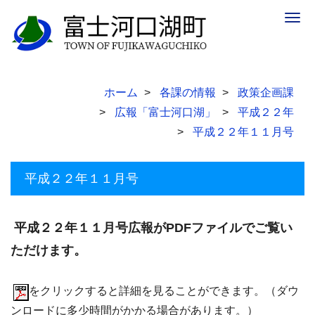
Togg
navig
ホーム
各課の情報
政策企画課
広報「富士河口湖」
平成２２年
平成２２年１１月号
平成２２年１１月号
平成２２年１１月号広報がPDFファイルでご覧い
ただけます。
をクリックすると詳細を見ることができます。（ダウ
ンロードに多少時間がかかる場合があります。）