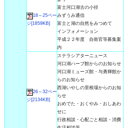
富士河口湖古の小径
18～25ペー
みずうみ通信
ジ[1859KB]
富士と湖の自然をみつめて
インフォメーション
平成２２年度 自衛官等募集案
内
ステラシアターニュース
河口湖ハーブ館からのお知らせ
河口湖ミューズ館・与勇輝館か
らのお知らせ
西湖いやしの里根場からのお知
26～32ペー
らせ
ジ[2134KB]
おめでた・おくやみ・おしあわ
せに
行政相談・心配ごと相談・消費
生活相談等