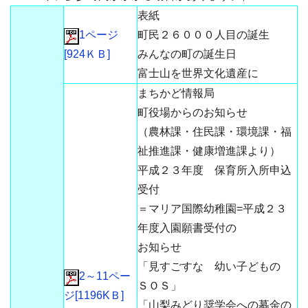
表紙
1ページ
町民２６０００人目の誕生
[924ＫＢ]
みんなの町の誕生日
富士山を世界文化遺産に
まちかど情報局
町役場からのお知らせ
（農林課・住民課・環境課・福
祉推進課・健康増進課より）
平成２３年度 保育所入所申込
受付
＝マリア国際幼稚園=平成２３
年度入園願書受付の
お知らせ
「見すごすな 幼い子どもの
2～11ペー
ＳＯＳ」
ジ[1196KＢ]
「山梨みどり奨学会への募金の