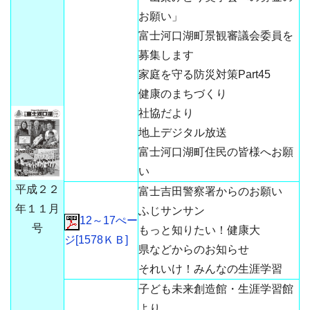
お願い」
富士河口湖町景観審議会委員を
募集します
家庭を守る防災対策Part45
健康のまちづくり
社協だより
地上デジタル放送
富士河口湖町住民の皆様へお願
い
平成２２
富士吉田警察署からのお願い
年１１月
ふじサンサン
12～17ぺー
号
もっと知りたい！健康大
ジ[1578ＫＢ]
県などからのお知らせ
それいけ！みんなの生涯学習
子ども未来創造館・生涯学習館
より