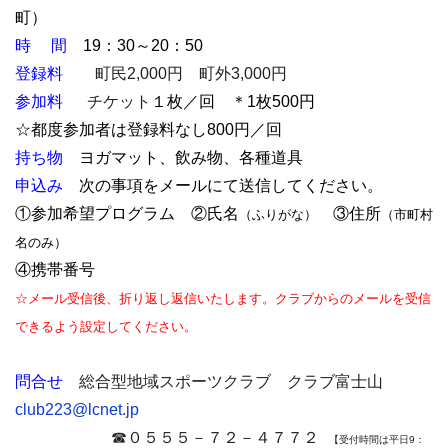
町）
時 間
19：30～20：50
登録料
町民2,000円 町外3,000円
参加料
チケット
１枚／回 ＊1枚500円
☆都度参加者は登録料なし800円／回
持ち物
ヨガマット、飲み物、各種道具
申込み
次の事項をメールにて送信してください。
①参加希望プログラム ②氏名
③住所
（ふりがな）
（市町村
名のみ）
④携帯番号
☆メール受信後、折り返し返信いたします。クラブからのメールを受信
できるよう設定してください。
問合せ
総合型地域スポーツクラブ クラブ富士山
club223@lcnet.jp
☎０５５５－７２－４７７２
【受付時間は平日9：