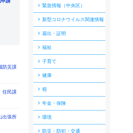
認申請
緊急情報（中央区）
新型コロナウイルス関連情報
届出・証明
福祉
子育て
域防災課
健康
税
住民課
年金・保険
山出張所
環境
防災・防犯・交通