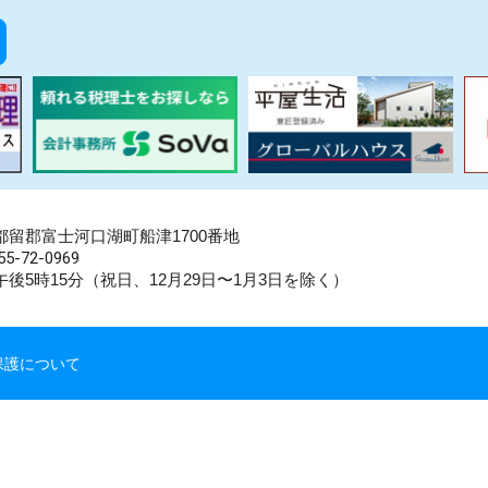
県南都留郡富士河口湖町船津1700番地
5-72-0969
後5時15分（祝日、12月29日〜1月3日を除く）
保護について