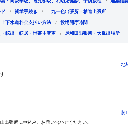
母親・両親学級、育児学級、乳幼児健診、予防接種
建築確
ード
就学手続き
上九一色出張所・精進出張所
上下水道料金支払い方法
役場開庁時間
入・転出・転居・世帯主変更
足和田出張所・大嵐出張所
地
す。
勝
山出張所に申込み、お問い合わせください。