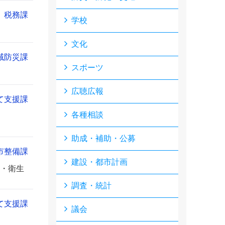
税務課
学校
文化
域防災課
スポーツ
広聴広報
て支援課
各種相談
助成・補助・公募
市整備課
建設・都市計画
全・衛生
調査・統計
て支援課
議会