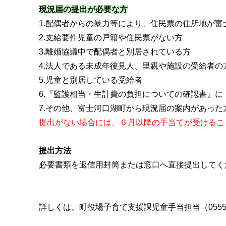
現況届の提出が必要な方
1.配偶者からの暴力等により、住民票の住所地が富
2.支給要件児童の戸籍や住民票がない方
3.離婚協議中で配偶者と別居されている方
4.法人である未成年後見人、里親や施設の受給者の
5.児童と別居している受給者
6.『監護相当・生計費の負担についての確認書』
7.その他、富士河口湖町から現況届の案内があった
提出がない場合には、６月以降の手当てが受けるこ
提出方法
必要書類を返信用封筒または窓口へ直接提出してく
詳しくは、町役場子育て支援課児童手当担当（0555-