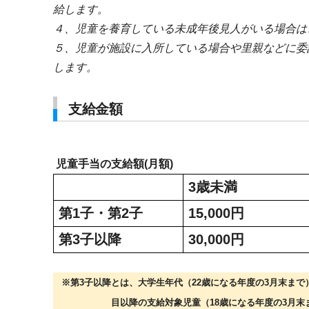
給します。
４、児童を養育している未成年後見人がいる場合は
５、児童が施設に入所している場合や里親などに委
します。
支給金額
児童手当の支給額(月額)
3
歳未満
第
1
子・第
2
子
15,000
円
第
3
子以降
30,000
円
※第
3
子以降とは、大学生年代（
22
歳になる年度の
3
月末まで
目以降の支給対象児童（
18
歳になる年度の
3
月末