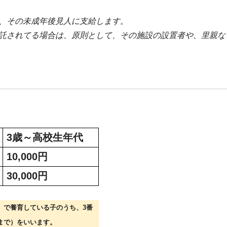
、その未成年後見人に支給します。
託されてる場合は、原則として、その施設の設置者や、里親な
3
歳～高校生年代
10,000
円
30,000
円
）で養育している子のうち、
3
番
まで）をいいます。