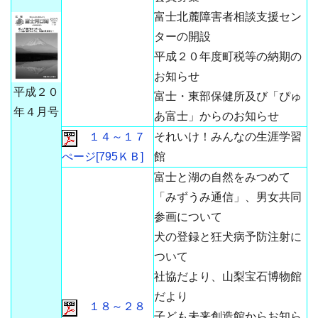
富士北麓障害者相談支援セン
ターの開設
平成２０年度町税等の納期の
お知らせ
平成２０
富士・東部保健所及び「ぴゅ
年４月号
あ富士」からのお知らせ
１４～１７
それいけ！みんなの生涯学習
ぺージ[795ＫＢ]
館
富士と湖の自然をみつめて
「みずうみ通信」、男女共同
参画について
犬の登録と狂犬病予防注射に
ついて
社協だより、山梨宝石博物館
だより
１８～２８
子ども未来創造館からお知ら