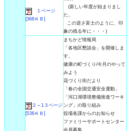
(新しい年度が始まりまし
１ページ
た。
[368ＫＢ]
この逆さ富士のように、印
象の残る年に・・・)
まちかど情報局
「各地区懇談会」を開催しま
す。
健康の町づくり/今月のやって
みよう
花づくり街だより
「春の全国交通安全運動」
「河口湖環境整備推進ワーキ
２～1３ページ
ング」の取り組み
[536ＫＢ]
役場各課からのお知らせ
ファミリーサポートセンター
会員募集