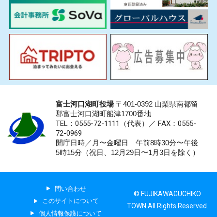
富士河口湖町役場
〒401-0392 山梨県南都留
郡富士河口湖町船津1700番地
TEL：0555-72-1111
（代表）／
FAX：0555-
72-0969
開庁日時／月〜金曜日 午前8時30分〜午後
5時15分（祝日、12月29日〜1月3日を除く）
問い合わせ
© FUJIKAWAGUCHIKO
このサイトについて
TOWN All Rights Reserved.
個人情報保護について