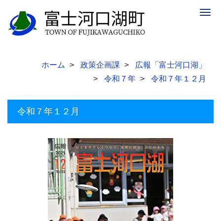
Togg
navig
ホーム
政策企画課
広報「富士河口湖」
令和７年
令和７年１２月
令和７年１２月